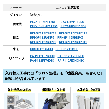
メーカー
エアコン商品型番
ダイキン
該当なし
PEZX-ZRMP112D6
PEZX-ERMP112D6
三菱電機
PEZX-DHRMP112D6
PEZX-HRMP112D6
RPI-GP112RSHP12
RPI-GP112RSHPC12
日立
RPI-GP112RHNP5
RPI-GP112RHNPC5
RPI-GP112RGHP11
RPI-GP112RGHPC11
東芝
GDSB11214MUB
GDHB11211MUB
PA-P112FE7GDBC
PA-P112FE7GDNBC
パナソニック
PA-P112FE7HDBC
PA-P112FE7HDNBC
入れ替え工事には「フロン処理」も「機器廃棄」も含んだ下
記項目が含まれています
取付機器本体価格
機器撤去・取付費
本体処分・諸経費