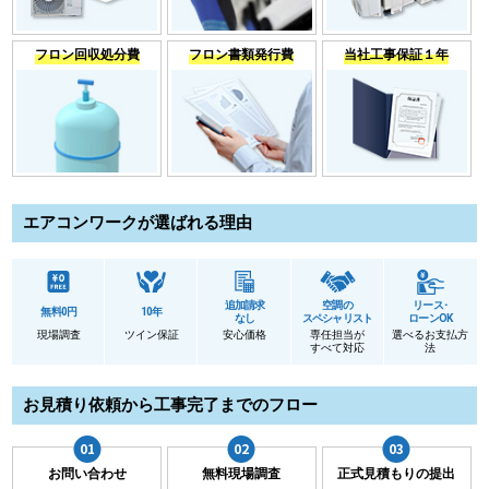
フロン回収処分費
フロン書類発行費
当社工事保証１年
エアコンワークが選ばれる理由
追加請求
空調の
リース･
無料0円
10年
なし
スペシャリスト
ローンOK
現場調査
ツイン保証
安心価格
専任担当が
選べるお支払方
すべて対応
法
お見積り依頼から工事完了までのフロー
お問い合わせ
無料現場調査
正式見積もりの提出