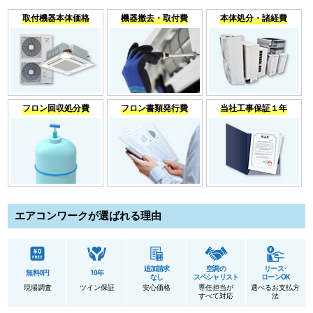
取付機器本体価格
機器撤去・取付費
本体処分・諸経費
フロン回収処分費
フロン書類発行費
当社工事保証１年
エアコンワークが選ばれる理由
追加請求
空調の
リース･
無料0円
10年
なし
スペシャリスト
ローンOK
現場調査
ツイン保証
安心価格
専任担当が
選べるお支払方
すべて対応
法