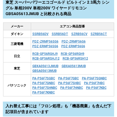
東芝 スーパーパワーエコゴールド ビルトイン 2.3馬力 シン
グル 単相200V 単相200V ワイヤードリモコン
GBSA05613JMUB と比較される商品
メーカー
エアコン商品型番
ダイキン
SSRB56DV
SSRB56DT
SZRB56CV
SZRB56CT
PDZ-ZRMP56SG6
PDZ-ZRMP56G6
三菱電機
PDZ-ERMP56SG6
PDZ-ERMP56G6
RCB-GP56RGHJ9
RCB-GP56RGH9
日立
RCB-GP56RSHJ12
RCB-GP56RSH12
GBXA05613JMUB
GBXA05613MUB
東芝
GBSA05613MUB
PA-P56F7SGBC
PA-P56F7GBC
PA-P56F7SGNBC
PA-P56F7GNBC
PA-P56F7SHBC
PA-P56F7HBC
パナソニック
PA-P56F7SHNBC
PA-P56F7HNBC
PA-P56F7KBC
PA-P56F7KNBC
入れ替え工事には「フロン処理」も「機器廃棄」も含んだ下
記項目が含まれています