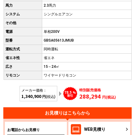
馬力
2.3馬力
システム
シングルエアコン
その他
電源
単相200V
型番
GBSA05613JMUB
運転方式
同時運転
省エネ性
省エネ
広さ
15～24㎡
リモコン
ワイヤードリモコン
特別販売価格
メーカー価格：
78.5
%
288,294
1,340,900
割引
円
(税込)
円(税込)
お見積りはこちらから
WEB
見積り
お電話からお見積り