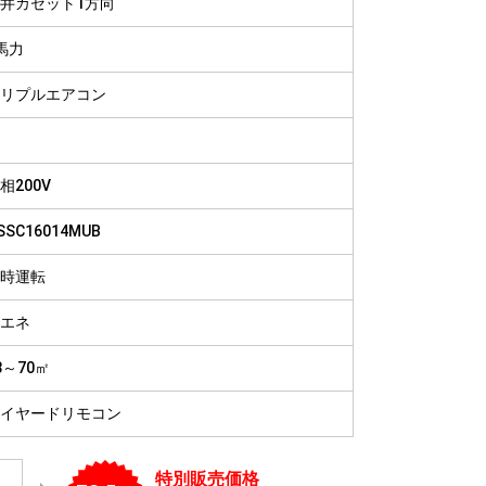
井カセット1方向
病院
福祉施設
馬力
リプルエアコン
相200V
SSC16014MUB
時運転
エネ
3～70㎡
イヤードリモコン
特別販売価格