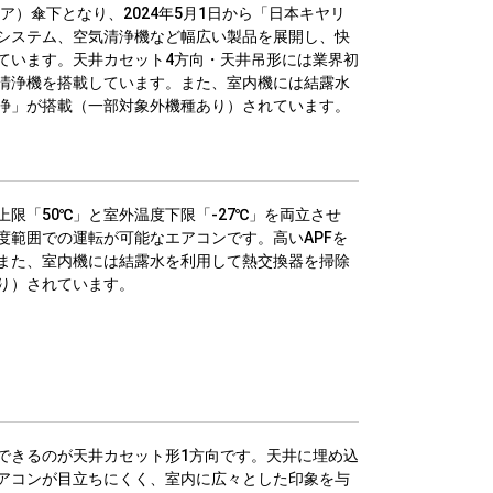
リア）傘下となり、2024年5月1日から「日本キヤリ
システム、空気清浄機など幅広い製品を展開し、快
ています。天井カセット4方向・天井吊形には業界初
清浄機を搭載しています。また、室内機には結露水
浄」が搭載（一部対象外機種あり）されています。
限「50℃」と室外温度下限「-27℃」を両立させ
度範囲での運転が可能なエアコンです。高いAPFを
また、室内機には結露水を利用して熱交換器を掃除
り）されています。
できるのが天井カセット形1方向です。天井に埋め込
アコンが目立ちにくく、室内に広々とした印象を与