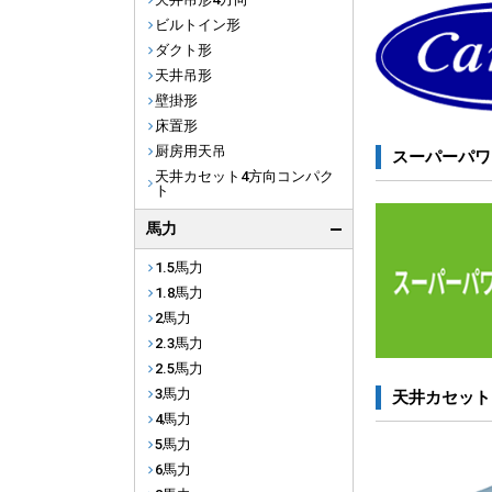
ビルトイン形
ダクト形
天井吊形
壁掛形
床置形
厨房用天吊
スーパーパワ
天井カセット4方向コンパク
ト
馬力
1.5馬力
1.8馬力
2馬力
2.3馬力
2.5馬力
3馬力
天井カセット
4馬力
5馬力
6馬力