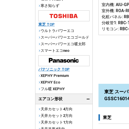
室内機: AIU-GP
寒さ知らず
室外機: ROA-R
化粧パネル: RBC
分岐管1: RBC-
東芝 TOP
リモコン: RBC
ウルトラパワーエコ
スーパーパワーエコゴールド
スーパーパワーエコ暖太郎
スマートエコneo
パナソニック TOP
XEPHY Premium
XEPHY Eco
フル暖 XEPHY
東芝 スーパ
GSSC160
エアコン形状
天井カセット4方向
天井カセット2方向
東芝
天井カセット1方向
天井吊形4方向