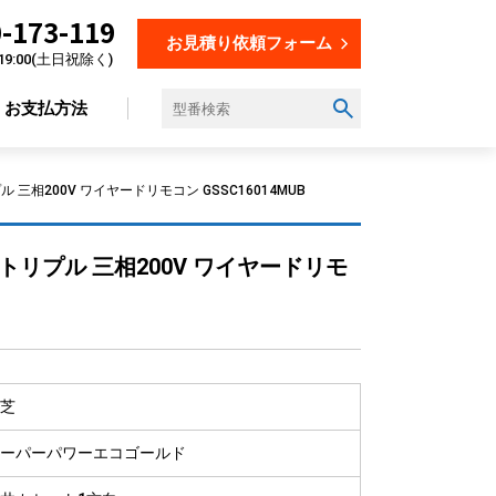
-173-119
お見積り依頼フォーム
19:00(土日祝除く)
お支払方法
三相200V ワイヤードリモコン GSSC16014MUB
設置場所から選ぶ
トリプル 三相200V ワイヤードリモ
オフィス
店舗
飲食店
美容・理容室
芝
教育施設
工場
ーパーパワーエコゴールド
倉庫