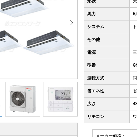
形状
天
クト形
井吊り形
4方向
馬力
6
房用
システム
ト
その他
電源
三
型番
G
運転方式
同
省エネ性
省
広さ
4
リモコン
ワ
メーカー価格：