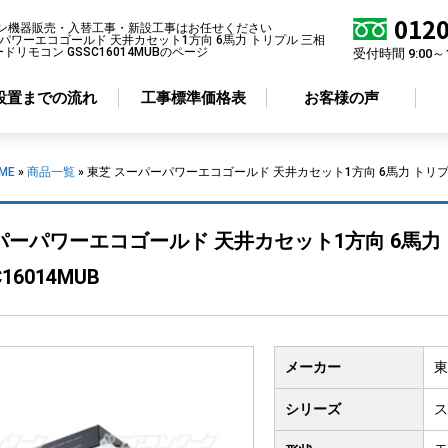
0120
ン機器販売・入替工事・新設工事はお任せください
パワーエコゴールド 天井カセット1方向 6馬力 トリプル 三相
ードリモコン GSSC16014MUBのページ
受付時間 9:00～
設置までの流れ
工事標準価格表
お客様の声
ME
»
商品一覧
»
東芝 スーパーパワーエコゴールド 天井カセット1方向 6馬力 トリプル 
アコン形状から選ぶ
省エネ性から選ぶ
パーパワーエコゴールド 天井カセット1方向 6馬力 
井カセット
4方向
標準エアコン
16014MUB
井カセット
2方向
超省エネエアコン
井カセット
1方向
井吊り形
メーカー
東
掛け形
置き形
シリーズ
ス
ルトイン形