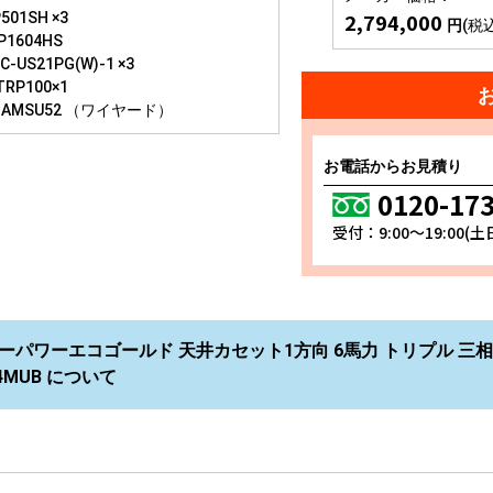
2,794,000
501SH ×3
円
(税
P1604HS
-US21PG(W)-1 ×3
TRP100×1
-AMSU52 （ワイヤード）
お電話からお見積り
0120-17
受付：9:00～19:00(
ーパワーエコゴールド 天井カセット1方向 6馬力 トリプル 三相
14MUB について