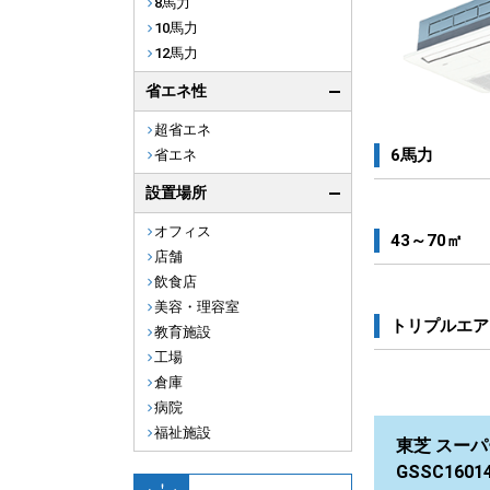
8馬力
10馬力
12馬力
省エネ性
超省エネ
6馬力
省エネ
設置場所
オフィス
43～70㎡
店舗
飲食店
美容・理容室
トリプルエア
教育施設
工場
倉庫
病院
福祉施設
東芝 スーパ
GSSC160