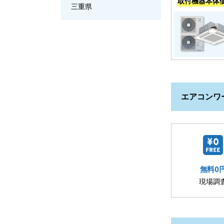
取付機器本体
三重県
エアコンワ
無料0
現場調