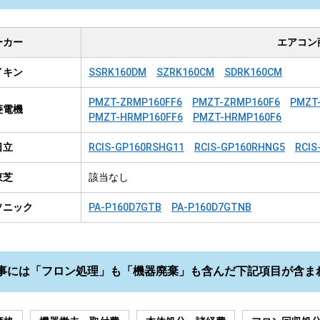
ーカー
エアコン
イキン
SSRK160DM
SZRK160CM
SDRK160CM
PMZT-ZRMP160FF6
PMZT-ZRMP160F6
PMZT
菱電機
PMZT-HRMP160FF6
PMZT-HRMP160F6
日立
RCIS-GP160RSHG11
RCIS-GP160RHNG5
RCIS
東芝
該当なし
ソニック
PA-P160D7GTB
PA-P160D7GTNB
事には「フロン処理」も「機器廃棄」も含んだ下記項目が含ま