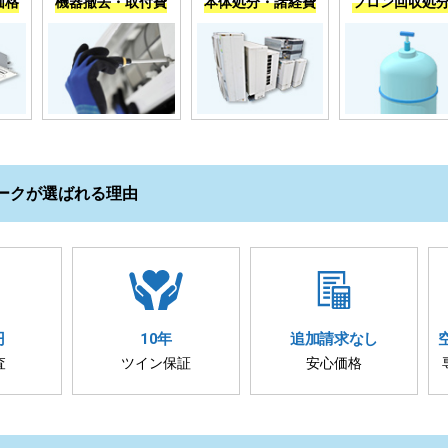
価格
機器撤去・取付費
本体処分・諸経費
フロン回収処
ークが選ばれる理由
円
10年
追加請求
なし
査
ツイン保証
安心価格