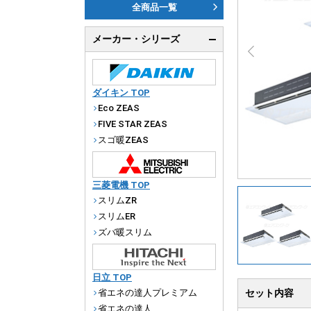
ダ
全商品一覧
天
メーカー・シリーズ
厨
ダイキン TOP
Eco ZEAS
FIVE STAR ZEAS
スゴ暖ZEAS
三菱電機 TOP
スリムZR
スリムER
ズバ暖スリム
日立 TOP
省エネの達人プレミアム
セット内容
省エネの達人