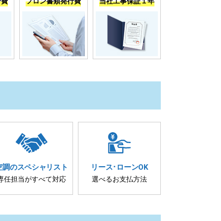
分費
フロン書類発行費
当社工事保証１年
空調の
スペシャリスト
リース･
ローンOK
専任担当が
すべて対応
選べるお支払方法