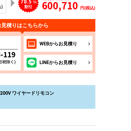
78.5
600,710
%
込)
割引
円(税込)
お見積りはこちらから
WEB
からお
見積り
3-119
土日祝除く)
LINE
からお
見積り
200V ワイヤードリモコン