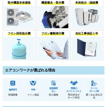
取付機器本体価格
機器撤去・取付費
本体処分・諸経費
フロン回収処分費
フロン書類発行費
当社工事保証１年
エアコンワークが選ばれる理由
追加請求
空調の
リース･
無料0円
10年
なし
スペシャリスト
ローンOK
現場調査
ツイン保証
安心価格
専任担当が
選べるお支払方
すべて対応
法