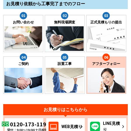
お見積り依頼から工事完了までのフロー
お問い合わせ
無料現場調査
正式見積もりの提出
ご契約
設置工事
アフターフォロー
お見積りはこちらから
0120-173-119
LINE
見積
WEB
見積り
り
受付：9:00～19:00(土日祝除く)