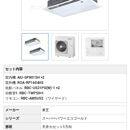
セット内容
室内機: AIU-GP801SH ×2
室外機: ROA-RP1604HS
化粧パネル: RBC-US21PG(W)-1 ×2
分岐管1: RBC-TWP50×1
リモコン: RBC-AMSU52 （ワイヤード）
メーカー
東芝
シリーズ
スーパーパワーエコゴールド
形状
天井カセット1方向