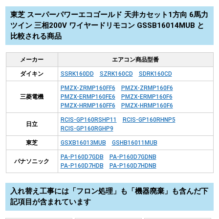
東芝 スーパーパワーエコゴールド 天井カセット1方向 6馬力
ツイン 三相200V ワイヤードリモコン GSSB16014MUB と
比較される商品
メーカー
エアコン商品型番
ダイキン
SSRK160DD
SZRK160CD
SDRK160CD
PMZX-ZRMP160FF6
PMZX-ZRMP160F6
三菱電機
PMZX-ERMP160FE6
PMZX-ERMP160F6
PMZX-HRMP160FF6
PMZX-HRMP160F6
RCIS-GP160RSHP11
RCIS-GP160RHNP5
日立
RCIS-GP160RGHP9
東芝
GSXB16013MUB
GSHB16011MUB
PA-P160D7GDB
PA-P160D7GDNB
パナソニック
PA-P160D7HDB
PA-P160D7HDNB
入れ替え工事には「フロン処理」も「機器廃棄」も含んだ下
記項目が含まれています