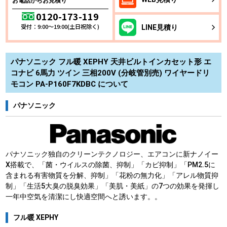
お電話からお見積り
0120-173-119
受付：9:00～19:00(土日祝除く)
LINE
見積り
パナソニック フル暖 XEPHY 天井ビルトインカセット形 エ
コナビ 6馬力 ツイン 三相200V (分岐管別売) ワイヤードリ
モコン PA-P160F7KDBC について
パナソニック
パナソニック独自のクリーンテクノロジー、エアコンに新ナノイー
X搭載で、「菌・ウイルスの除菌、抑制」「カビ抑制」「PM2.5に
含まれる有害物質を分解、抑制」「花粉の無力化」「アレル物質抑
制」「生活5大臭の脱臭効果」「美肌・美紙」の7つの効果を発揮し
一年中空気を清潔にし快適空間へと誘います。。
フル暖 XEPHY