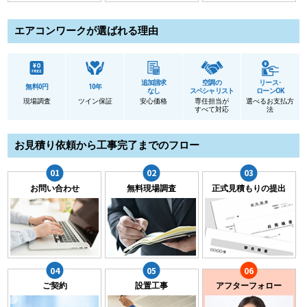
エアコンワークが選ばれる理由
追加請求
空調の
リース･
無料0円
10年
なし
スペシャリスト
ローンOK
現場調査
ツイン保証
安心価格
専任担当が
選べるお支払方
すべて対応
法
お見積り依頼から工事完了までのフロー
お問い合わせ
無料現場調査
正式見積もりの提出
ご契約
設置工事
アフターフォロー