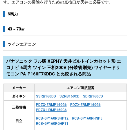
す。エアコンの掃除を行うための点検口が天井に必要です。
6馬力
43～70㎡
ツインエアコン
パナソニック フル暖 XEPHY 天井ビルトインカセット形 エ
コナビ 6馬力 ツイン 三相200V (分岐管別売) ワイヤードリ
モコン PA-P160F7KDBC と比較される商品
メーカー
エアコン商品型番
ダイキン
SSRB160DD
SZRB160CD
SDRB160CD
PDZX-ZRMP160G6
PDZX-ERMP160G6
三菱電機
PDZX-HRMP160G6
RCB-GP160RSHP12
RCB-GP160RHNP5
日立
RCB-GP160RGHP11