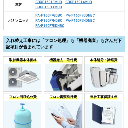
GBXB16013MUB
GBSB16014MUB
東芝
GBHB16011MUB
PA-P160F7GDBC
PA-P160F7GDNBC
パナソニック
PA-P160F7HDBC
PA-P160F7HDNBC
PA-P160F7KDNBC
入れ替え工事には「フロン処理」も「機器廃棄」も含んだ下
記項目が含まれています
取付機器本体価格
機器撤去・取付費
本体処分・諸経費
フロン回収処分費
フロン書類発行費
当社工事保証１年