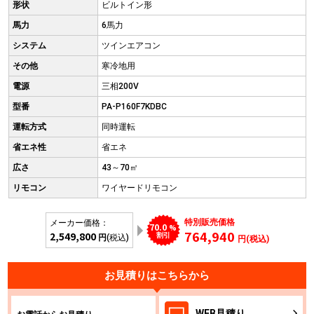
形状
ビルトイン形
馬力
6馬力
システム
ツインエアコン
その他
寒冷地用
電源
三相200V
型番
PA-P160F7KDBC
運転方式
同時運転
省エネ性
省エネ
広さ
43～70㎡
リモコン
ワイヤードリモコン
特別販売価格
メーカー価格：
70.0
%
764,940
2,549,800
割引
円
(税込)
円(税込)
お見積りはこちらから
WEB
見積り