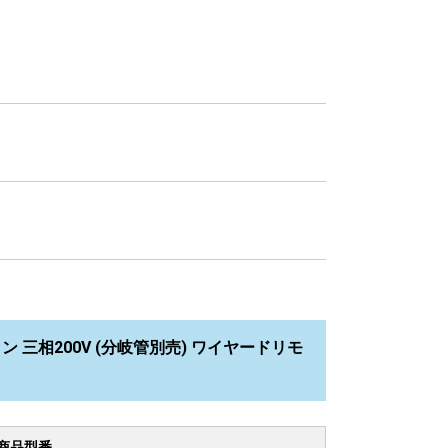
イン 三相200V (分岐管別売) ワイヤードリモ
商品型番