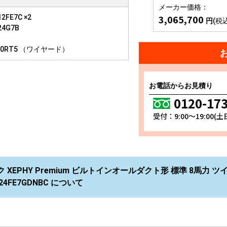
メーカー価格：
3,065,700
2FE7C ×2
円
(税
24G7B
10RT5 （ワイヤード）
お電話からお見積り
0120-17
受付：9:00～19:00(
 XEPHY Premium ビルトインオールダクト形 標準 8馬力 ツ
224FE7GDNBC について