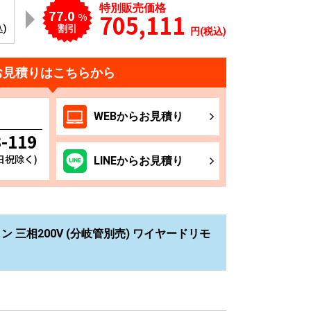
特別販売価格
77.0
705,111
%
込)
割引
円(税込)
お見積りはこちらから
WEB
からお
見積り
3-119
土日祝除く)
LINE
からお
見積り
イン 三相200V (分岐管別売) ワイヤードリモ