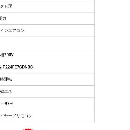
病院
クト形
福祉施設
馬力
インエアコン
相200V
A-P224FE7GDNBC
時運転
省エネ
1～97㎡
イヤードリモコン