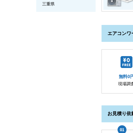
三重県
エアコンワ
無料0
現場調
お見積り依