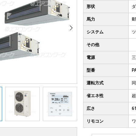
クト形
形状
ダ
井吊り形
4方向
馬力
8
房用
システム
ツ
その他
電源
三
型番
P
運転方式
同
省エネ性
超
広さ
6
リモコン
ワ