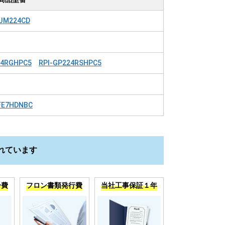
JM224CD
24RGHPC5
RPI-GP224RSHPC5
FE7HDNBC
れています
分費
フロン書類発行費
当社工事保証１年