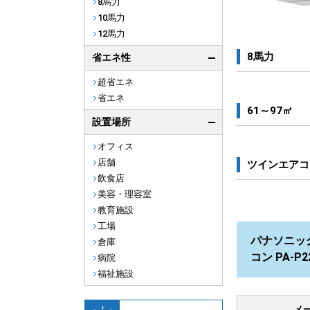
8馬力
10馬力
12馬力
8馬力
省エネ性
超省エネ
省エネ
61～97㎡
設置場所
オフィス
店舗
ツインエアコ
飲食店
美容・理容室
教育施設
工場
パナソニック
倉庫
コン PA-P
病院
福祉施設
メ