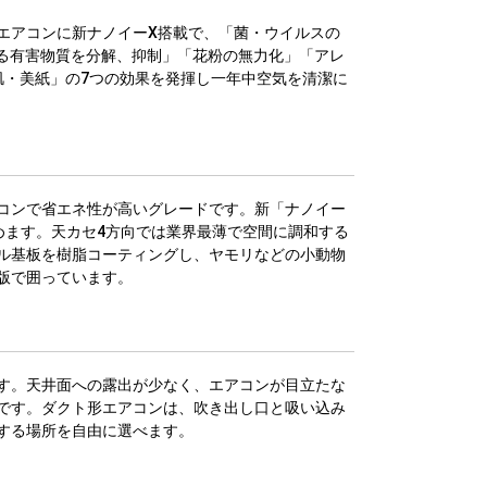
エアコンに新ナノイーX搭載で、「菌・ウイルスの
れる有害物質を分解、抑制」「花粉の無力化」「アレ
肌・美紙」の7つの効果を発揮し一年中空気を清潔に
コンで省エネ性が高いグレードです。新「ナノイー
めます。天カセ4方向では業界最薄で空間に調和する
ル基板を樹脂コーティングし、ヤモリなどの小動物
版で囲っています。
す。天井面への露出が少なく、エアコンが目立たな
です。ダクト形エアコンは、吹き出し口と吸い込み
する場所を自由に選べます。