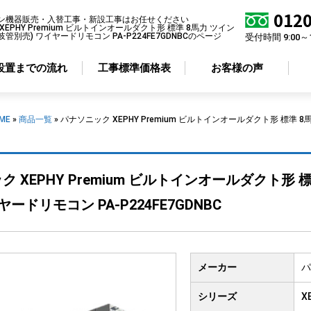
0120
ン機器販売・入替工事・新設工事はお任せください
EPHY Premium ビルトインオールダクト形 標準 8馬力 ツイン
分岐管別売) ワイヤードリモコン PA-P224FE7GDNBCのページ
受付時間 9:00～
設置までの流れ
工事標準価格表
お客様の声
ME
»
商品一覧
»
パナソニック XEPHY Premium ビルトインオールダクト形 標準 8馬
アコン形状から選ぶ
省エネ性から選ぶ
 XEPHY Premium ビルトインオールダクト形 標
井カセット
4方向
標準エアコン
井カセット
2方向
超省エネエアコン
ヤードリモコン PA-P224FE7GDNBC
井カセット
1方向
井吊り形
掛け形
メーカー
パ
置き形
シリーズ
X
ルトイン形