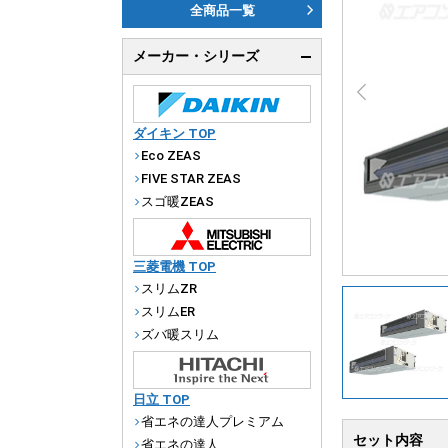
ダ
全商品一覧
天
メーカー・シリーズ
厨
ダイキン TOP
Eco ZEAS
FIVE STAR ZEAS
スゴ暖ZEAS
三菱電機 TOP
スリムZR
スリムER
ズバ暖スリム
日立 TOP
省エネの達人プレミアム
セット内容
省エネの達人