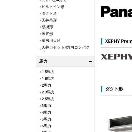
ビルトイン形
ダクト形
天井吊形
壁掛形
床置形
厨房用天吊
XEPHY Pre
天井カセット4方向コンパク
ト
馬力
1.5馬力
1.8馬力
2馬力
ダクト形
2.3馬力
2.5馬力
3馬力
4馬力
5馬力
6馬力