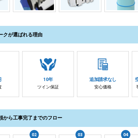
ークが選ばれる理由
円
10年
追加請求
なし
査
ツイン保証
安心価格
頼から工事完了までのフロー