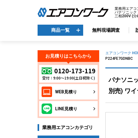
業務用エアコ
パナソニック X
三相200V (
商品一覧
無料現場調査
商品一覧
エアコンワーク HO
お見積りはこちらから
P224FE7GDNBC
メーカーから選ぶ
エ
0120-173-119
受付：9:00～19:00(土日祝除く)
パナソニック
天
ダイキン
天
三菱電機
別売) ワイ
WEB見積り
天
日立
天
東芝
LINE見積り
壁
パナソニック
床
業務用エアコンカテゴリ
ビ