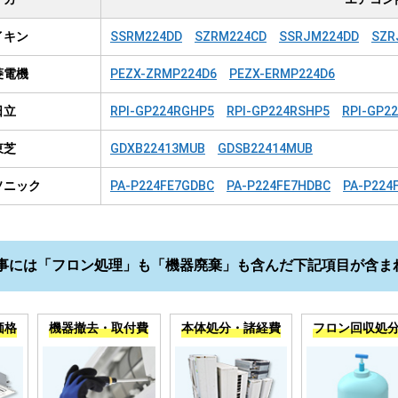
イキン
SSRM224DD
SZRM224CD
SSRJM224DD
SZR
菱電機
PEZX-ZRMP224D6
PEZX-ERMP224D6
日立
RPI-GP224RGHP5
RPI-GP224RSHP5
RPI-GP2
東芝
GDXB22413MUB
GDSB22414MUB
ソニック
PA-P224FE7GDBC
PA-P224FE7HDBC
PA-P224
事には「フロン処理」も「機器廃棄」も含んだ下記項目が含ま
価格
機器撤去・取付費
本体処分・諸経費
フロン回収処