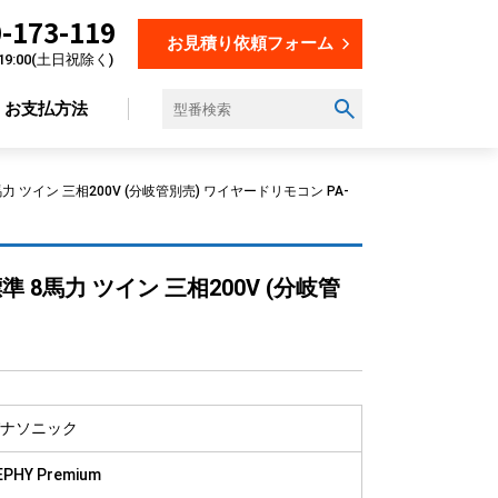
-173-119
お見積り依頼フォーム
19:00(土日祝除く)
お支払方法
力 ツイン 三相200V (分岐管別売) ワイヤードリモコン PA-
設置場所から選ぶ
準 8馬力 ツイン 三相200V (分岐管
オフィス
店舗
飲食店
美容・理容室
教育施設
ナソニック
工場
EPHY Premium
倉庫