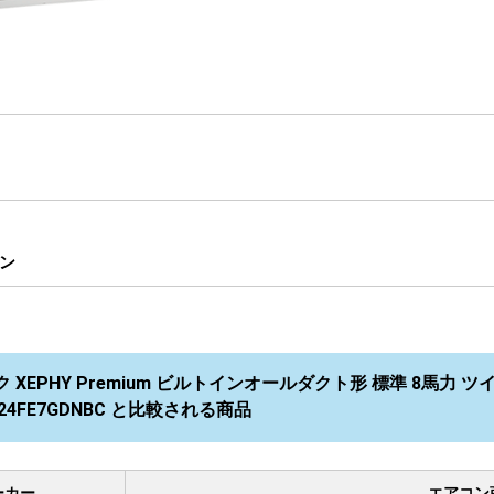
ン
 XEPHY Premium ビルトインオールダクト形 標準 8馬力 ツ
224FE7GDNBC と比較される商品
ーカー
エアコン