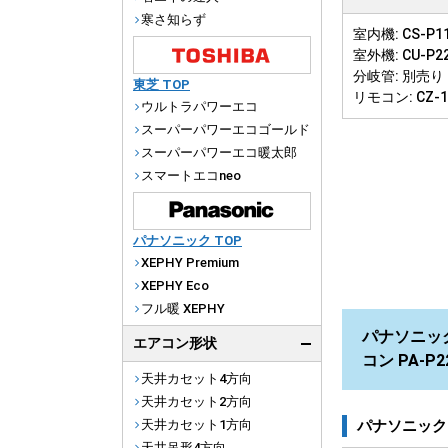
寒さ知らず
室内機: CS-P11
室外機: CU-P2
分岐管: 別売り
東芝 TOP
リモコン: CZ-
ウルトラパワーエコ
スーパーパワーエコゴールド
スーパーパワーエコ暖太郎
スマートエコneo
パナソニック TOP
XEPHY Premium
XEPHY Eco
フル暖 XEPHY
パナソニック
エアコン形状
コン PA-P
天井カセット4方向
天井カセット2方向
パナソニック
天井カセット1方向
天井吊形4方向