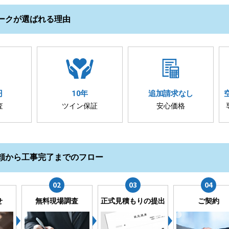
ークが選ばれる理由
円
10年
追加請求
なし
査
ツイン保証
安心価格
頼から工事完了までのフロー
せ
無料現場調査
正式見積もりの提出
ご契約