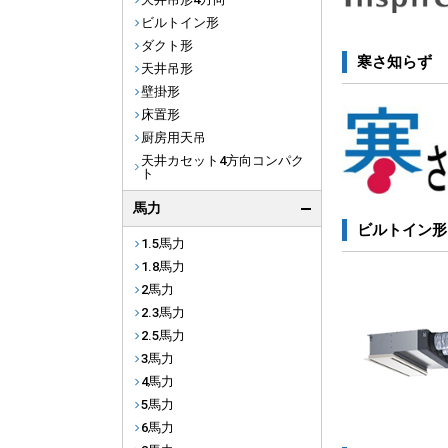
ビルトイン形
ダクト形
寒さ知らず
天井吊形
壁掛形
床置形
厨房用天吊
天井カセット4方向コンパク
ト
馬力
ビルトイン形
1.5馬力
1.8馬力
2馬力
2.3馬力
2.5馬力
3馬力
4馬力
5馬力
6馬力