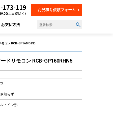
-173-119
お見積り依頼フォーム
19:00(土日祝除く)
お支払方法
コン RCB-GP160RHN5
設置場所から選ぶ
ドリモコン RCB-GP160RHN5
オフィス
店舗
飲食店
立
美容・理容室
さ知らず
教育施設
工場
ルトイン形
倉庫