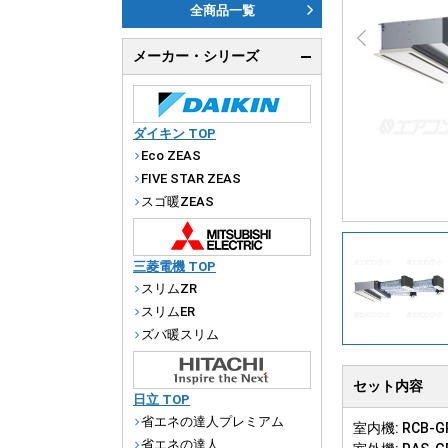
ダ
全商品一覧
天
メーカー・シリーズ
厨
ダイキン TOP
Eco ZEAS
FIVE STAR ZEAS
スゴ暖ZEAS
三菱電機 TOP
スリムZR
スリムER
ズバ暖スリム
セット内容
日立 TOP
省エネの達人プレミアム
室内機: RCB-GP
省エネの達人