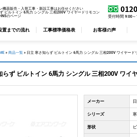
0120
ン機器販売・入替工事・新設工事はお任せください
ず ビルトイン 6馬力 シングル 三相200V ワイヤードリモコン
0RHN5のページ
受付時間 9:00～
設置までの流れ
工事標準価格表
お客様の声
ME
»
商品一覧
»
日立 寒さ知らず ビルトイン 6馬力 シングル 三相200V ワイヤードリモ
アコン形状から選ぶ
省エネ性から選ぶ
らず ビルトイン 6馬力 シングル 三相200V ワイヤー
井カセット
4方向
標準エアコン
井カセット
2方向
超省エネエアコン
井カセット
1方向
メーカー
日
井吊り形
掛け形
シリーズ
寒
置き形
形状
ビ
ルトイン形