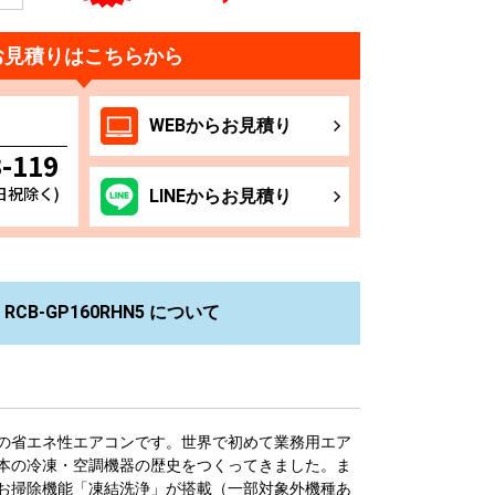
お見積りはこちらから
WEB
からお
見積り
3-119
土日祝除く)
LINE
からお
見積り
CB-GP160RHN5 について
の省エネ性エアコンです。世界で初めて業務用エア
本の冷凍・空調機器の歴史をつくってきました。ま
お掃除機能「凍結洗浄」が搭載（一部対象外機種あ