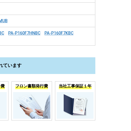
MUB
BC
PA-P160F7HNBC
PA-P160F7KBC
れています
分費
フロン書類発行費
当社工事保証１年