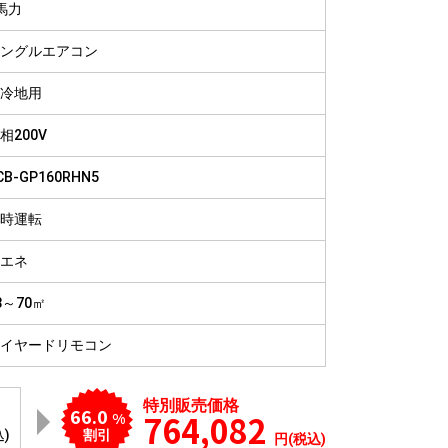
馬力
病院
福祉施設
ングルエアコン
冷地用
相200V
CB-GP160RHN5
時運転
エネ
3～70㎡
イヤードリモコン
特別販売価格
66.0
764,082
%
込)
割引
円(税込)