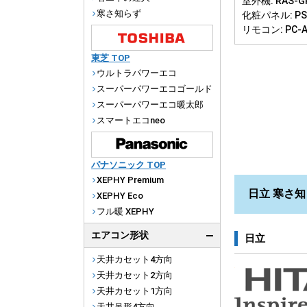
室外機: RAS-G
寒さ知らず
化粧パネル: PS-
リモコン: PC-
東芝 TOP
ウルトラパワーエコ
スーパーパワーエコゴールド
スーパーパワーエコ暖太郎
スマートエコneo
パナソニック TOP
XEPHY Premium
日立 寒さ知
XEPHY Eco
フル暖 XEPHY
エアコン形状
日立
天井カセット4方向
天井カセット2方向
天井カセット1方向
天井吊形4方向