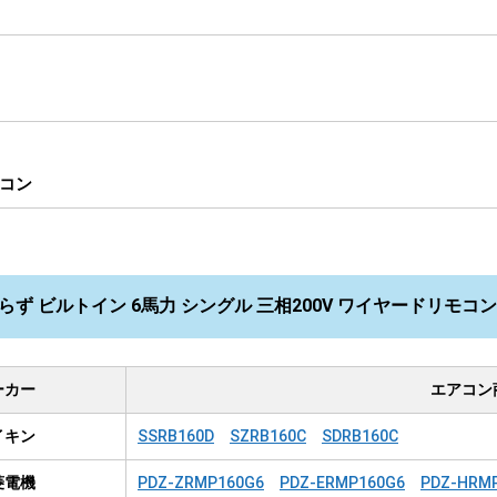
コン
らず ビルトイン 6馬力 シングル 三相200V ワイヤードリモコン R
ーカー
エアコン
イキン
SSRB160D
SZRB160C
SDRB160C
菱電機
PDZ-ZRMP160G6
PDZ-ERMP160G6
PDZ-HRM