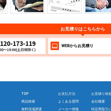
お見積りはこちらから
120-173-119
WEB
からお
見積り
00～19:00(土日祝除く)
TOP
お支払方法
お見積り依
商品検索
よくある質問
会社概要
無料現場調査
メーカー情報
特定商取引