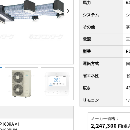
クト形
馬力
6
井吊り形
4方向
システム
シ
房用
その他
寒
電源
三
型番
R
運転方式
同
省エネ性
省
広さ
4
リモコン
ワ
メーカー価格：
2,247,300
160KA ×1
円
(税