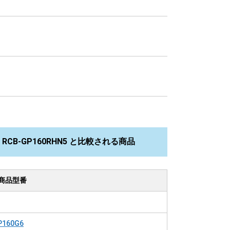
CB-GP160RHN5 と比較される商品
商品型番
P160G6