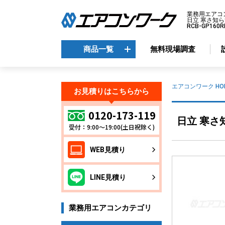
業務用エアコ
日立 寒さ知ら
RCB-GP16
商品一覧
無料現場調査
商品一覧
エアコンワーク HO
お見積りはこちらから
メーカーから選ぶ
エ
0120-173-119
日立 寒さ知
受付：9:00～19:00(土日祝除く)
天
ダイキン
天
三菱電機
WEB見積り
天
日立
天
東芝
LINE見積り
壁
パナソニック
床
業務用エアコンカテゴリ
ビ