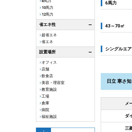
8馬力
6馬力
10馬力
12馬力
省エネ性
43～70㎡
超省エネ
省エネ
シングルエア
設置場所
オフィス
店舗
飲食店
日立 寒さ知
美容・理容室
教育施設
工場
倉庫
メ
病院
ダ
福祉施設
三