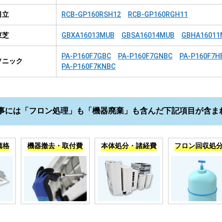
日立
RCB-GP160RSH12
RCB-GP160RGH11
東芝
GBXA16013MUB
GBSA16014MUB
GBHA16011
PA-P160F7GBC
PA-P160F7GNBC
PA-P160F7H
ソニック
PA-P160F7KNBC
事には「フロン処理」も「機器廃棄」も含んだ下記項目が含ま
価格
機器撤去・取付費
本体処分・諸経費
フロン回収処