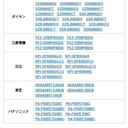
SSRMM80DV
SSRMM80DT
SSRM80DV
SSRM80DT
SZRMM80CV
SZRMM80CT
SZRM80CV
SZRM80CT
SSRJMM80DV
ダイキン
SSRJMM80DT
SSRJM80DV
SSRJM80DT
SZRJMM80CV
SZRJMM80CT
SZRJM80CV
SZRJM80CT
SDRJMM80C
SDRMM80C
PEZ-ZRMP80SD6
PEZ-ZRMP80D6
三菱電機
PEZ-ERMP80SD6
PEZ-ERMP80D6
PEZ-DHRMP80D6
PEZ-HRMP80D6
RPI-GP80RGHJ9
RPI-GP80RGH9
RPI-GP80RSHJ12
RPI-GP80RSH12
日立
RPI-GP80RGHC9
RPI-GP80RSHJC12
RPI-GP80RSHC12
RPI-GP80RHN5
RPI-GP80RHNC5
GDXA08013JMUB
GDXA08013MUB
東芝
GDSA08013JMUB
GDSA08013MUB
GDHA08011MUB
PA-P80FE7SGBC
PA-P80FE7GBC
PA-P80FE7SGNBC
PA-P80FE7GNBC
パナソニック
PA-P80FE7SHBC
PA-P80FE7HBC
PA-P80FE7SHNBC
PA-P80FE7HNBC