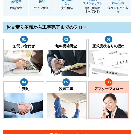
無料0円
10年
なし
スペシャリスト
ローンOK
現場調査
ツイン保証
安心価格
専任担当が
選べるお支払方
すべて対応
法
お見積り依頼から工事完了までのフロー
お問い合わせ
無料現場調査
正式見積もりの提出
ご契約
設置工事
アフターフォロー