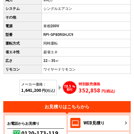
馬力
3馬力
システム
シングルエアコン
その他
電源
単相200V
型番
RPI-GP80RGHJC9
運転方式
同時運転
省エネ性
超省エネ
広さ
22～35㎡
リモコン
ワイヤードリモコン
特別販売価格
メーカー価格：
78.5
%
352,858
1,641,200
割引
円
(税込)
円(税込)
お見積りはこちらから
WEB
見積り
お電話からお見積り
0120-173-119