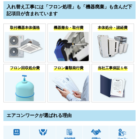
入れ替え工事には「フロン処理」も「機器廃棄」も含んだ下
記項目が含まれています
取付機器本体価格
機器撤去・取付費
本体処分・諸経費
フロン回収処分費
フロン書類発行費
当社工事保証１年
エアコンワークが選ばれる理由
追加請求
空調の
リース･