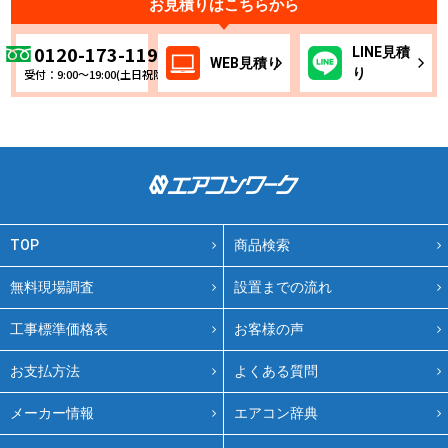
お見積りはこちらから
0120-173-119
LINE
見積
WEB
見積り
り
受付：9:00～19:00(土日祝除く)
TOP
商品検索
無料現場調査
設置までの流れ
工事標準価格表
お客様の声
お支払方法
よくある質問
メーカー情報
エアコン辞典