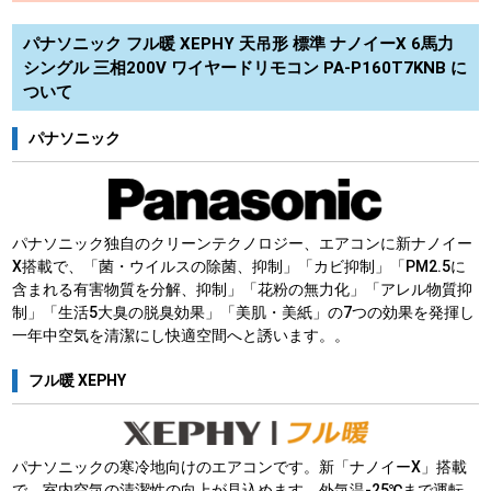
パナソニック フル暖 XEPHY 天吊形 標準 ナノイーX 6馬力
シングル 三相200V ワイヤードリモコン PA-P160T7KNB に
ついて
パナソニック
パナソニック独自のクリーンテクノロジー、エアコンに新ナノイー
X搭載で、「菌・ウイルスの除菌、抑制」「カビ抑制」「PM2.5に
含まれる有害物質を分解、抑制」「花粉の無力化」「アレル物質抑
制」「生活5大臭の脱臭効果」「美肌・美紙」の7つの効果を発揮し
一年中空気を清潔にし快適空間へと誘います。。
フル暖 XEPHY
パナソニックの寒冷地向けのエアコンです。新「ナノイーX」搭載
で、室内空気の清潔性の向上が見込めます。外気温-25℃まで運転