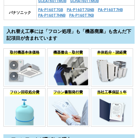
GCEA16011MUB
GCHA16011MUB
PA-P160T7GB
PA-P160T7GNB
PA-P160T7HB
パナソニック
PA-P160T7HNB
PA-P160T7KB
入れ替え工事には「フロン処理」も「機器廃棄」も含んだ下
記項目が含まれています
取付機器本体価格
機器撤去・取付費
本体処分・諸経費
フロン回収処分費
フロン書類発行費
当社工事保証１年