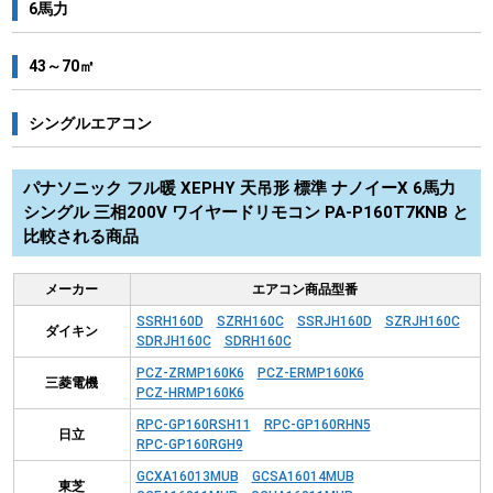
6馬力
43～70㎡
シングルエアコン
パナソニック フル暖 XEPHY 天吊形 標準 ナノイーX 6馬力
シングル 三相200V ワイヤードリモコン PA-P160T7KNB と
比較される商品
メーカー
エアコン商品型番
SSRH160D
SZRH160C
SSRJH160D
SZRJH160C
ダイキン
SDRJH160C
SDRH160C
PCZ-ZRMP160K6
PCZ-ERMP160K6
三菱電機
PCZ-HRMP160K6
RPC-GP160RSH11
RPC-GP160RHN5
日立
RPC-GP160RGH9
GCXA16013MUB
GCSA16014MUB
東芝