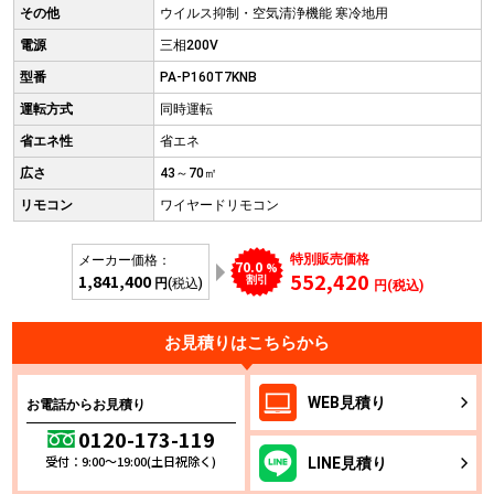
その他
ウイルス抑制・空気清浄機能 寒冷地用
電源
三相200V
型番
PA-P160T7KNB
運転方式
同時運転
省エネ性
省エネ
広さ
43～70㎡
リモコン
ワイヤードリモコン
特別販売価格
メーカー価格：
70.0
%
552,420
1,841,400
割引
円
(税込)
円(税込)
お見積りはこちらから
WEB
見積り
お電話からお見積り
0120-173-119
受付：9:00～19:00(土日祝除く)
LINE
見積り