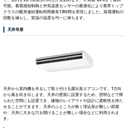
可能。着霜感知制御と外気温度センサーの最適化により業界トップ
クラスの暖房連続運転時間最長13時間を実現しました。除霜運転の
回数を減らし、室温の温度を均一に保ちます。
天井吊形
天井から室内機を吊るして取り付ける露出形エアコンです。1方向
から風を吹き出します。天井の壁面に設置するため、照明などで限
られた空間にも設置でき、建物のレイアウトや設計に柔軟性を持た
せることができます。天井のふところが狭く埋込形が難しい部屋
や、天井に大きな穴を開けることが難しい場合などに利用されま
す。