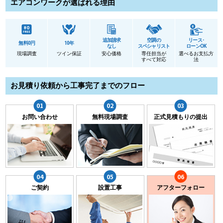
エアコンワークが選ばれる理由
追加請求
空調の
リース･
無料0円
10年
なし
スペシャリスト
ローンOK
現場調査
ツイン保証
安心価格
専任担当が
選べるお支払方
すべて対応
法
お見積り依頼から工事完了までのフロー
お問い合わせ
無料現場調査
正式見積もりの提出
ご契約
設置工事
アフターフォロー