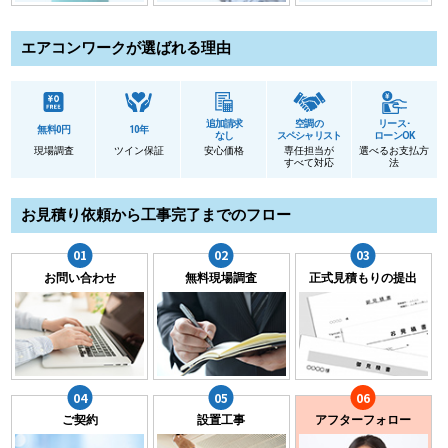
エアコンワークが選ばれる理由
追加請求
空調の
リース･
無料0円
10年
なし
スペシャリスト
ローンOK
現場調査
ツイン保証
安心価格
専任担当が
選べるお支払方
すべて対応
法
お見積り依頼から工事完了までのフロー
お問い合わせ
無料現場調査
正式見積もりの提出
ご契約
設置工事
アフターフォロー