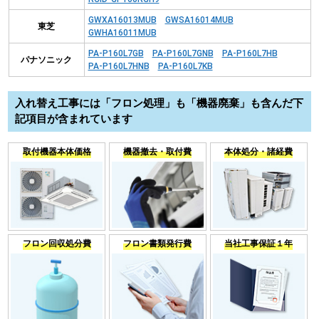
GWXA16013MUB
GWSA16014MUB
東芝
GWHA16011MUB
PA-P160L7GB
PA-P160L7GNB
PA-P160L7HB
パナソニック
PA-P160L7HNB
PA-P160L7KB
入れ替え工事には「フロン処理」も「機器廃棄」も含んだ下
記項目が含まれています
取付機器本体価格
機器撤去・取付費
本体処分・諸経費
フロン回収処分費
フロン書類発行費
当社工事保証１年