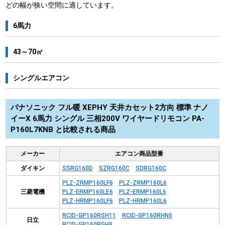
どの幅が狭い空間に適しています。
6馬力
43～70㎡
シングルエアコン
パナソニック フル暖 XEPHY 天井カセット2方向 標準 ナノ
イーX 6馬力 シングル 三相200V ワイヤードリモコン PA-
P160L7KNB と比較される商品
メーカー
エアコン商品型番
ダイキン
SSRG160D
SZRG160C
SDRG160C
PLZ-ZRMP160LF6
PLZ-ZRMP160L6
三菱電機
PLZ-ERMP160LE6
PLZ-ERMP160L6
PLZ-HRMP160LF6
PLZ-HRMP160L6
RCID-GP160RSH11
RCID-GP160RHN5
日立
RCID-GP160RGH9