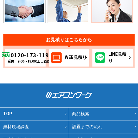
お見積りはこちらから
0120-173-119
LINE
見積
WEB
見積り
り
受付：9:00～19:00(土日祝除く)
TOP
商品検索
無料現場調査
設置までの流れ