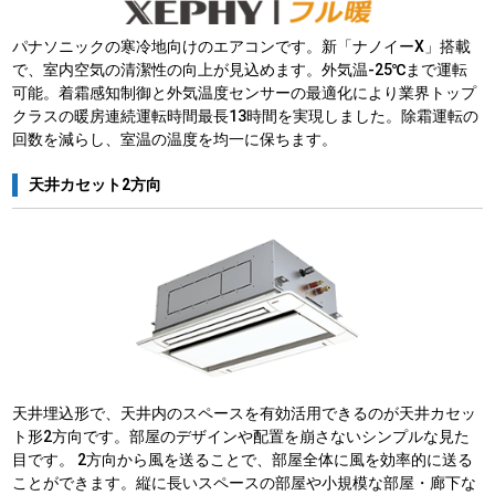
パナソニックの寒冷地向けのエアコンです。新「ナノイーX」搭載
で、室内空気の清潔性の向上が見込めます。外気温-25℃まで運転
可能。着霜感知制御と外気温度センサーの最適化により業界トップ
クラスの暖房連続運転時間最長13時間を実現しました。除霜運転の
回数を減らし、室温の温度を均一に保ちます。
天井カセット2方向
天井埋込形で、天井内のスペースを有効活用できるのが天井カセッ
ト形2方向です。部屋のデザインや配置を崩さないシンプルな見た
目です。 2方向から風を送ることで、部屋全体に風を効率的に送る
ことができます。縦に長いスペースの部屋や小規模な部屋・廊下な