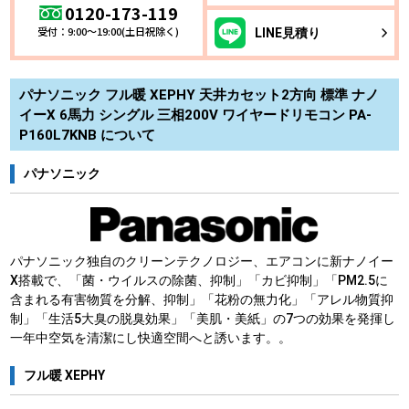
0120-173-119
受付：9:00～19:00(土日祝除く)
LINE
見積り
パナソニック フル暖 XEPHY 天井カセット2方向 標準 ナノ
イーX 6馬力 シングル 三相200V ワイヤードリモコン PA-
P160L7KNB について
パナソニック
パナソニック独自のクリーンテクノロジー、エアコンに新ナノイー
X搭載で、「菌・ウイルスの除菌、抑制」「カビ抑制」「PM2.5に
含まれる有害物質を分解、抑制」「花粉の無力化」「アレル物質抑
制」「生活5大臭の脱臭効果」「美肌・美紙」の7つの効果を発揮し
一年中空気を清潔にし快適空間へと誘います。。
フル暖 XEPHY