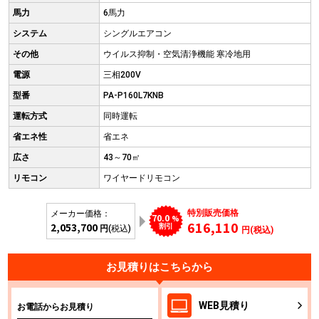
馬力
6馬力
システム
シングルエアコン
その他
ウイルス抑制・空気清浄機能 寒冷地用
電源
三相200V
型番
PA-P160L7KNB
運転方式
同時運転
省エネ性
省エネ
広さ
43～70㎡
リモコン
ワイヤードリモコン
特別販売価格
メーカー価格：
70.0
%
616,110
2,053,700
割引
円
(税込)
円(税込)
お見積りはこちらから
WEB
見積り
お電話からお見積り