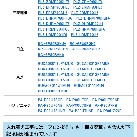
PLZ-ZRMP80SHF6
PLZ-ZRMP80HF6
PLZ-ERMP80SHE6
PLZ-ERMP80HE6
三菱電機
PLZ-ERMP80SH6
PLZ-ERMP80H6
PLZ-DHRMP80HFG6
PLZ-DHRMP80HBF6
PLZ-DHRMP80HF6
PLZ-DHRMP80H6
PLZ-HRMP80HFG6
PLZ-HRMP80HBF6
PLZ-HRMP80HF6
PLZ-HRMP80H6
RCI-GP80RGHJ9
RCI-GP80RGH9
日立
RCI-GP80RSHJ12
RCI-GP80RSH12
RCI-GP80RHN6
GUXA08013JP1MUB
GUXA08013P1MUB
GUXA08013J1MUB
GUXA080131MUB
GUSA08013JP1MUB
GUSA08013P1MUB
東芝
GUSA08013J1MUB
GUSA080131MUB
GUEA08011J1MUB
GUEA080111MUB
GUHA080111MUB
PA-P80U7SGB
PA-P80U7GB
PA-P80U7SGNB
パナソニック
PA-P80U7GNB
PA-P80U7SHB
PA-P80U7HB
PA-P80U7SHNB
PA-P80U7HNB
PA-P80U7KNB
入れ替え工事には「フロン処理」も「機器廃棄」も含んだ下
記項目が含まれています