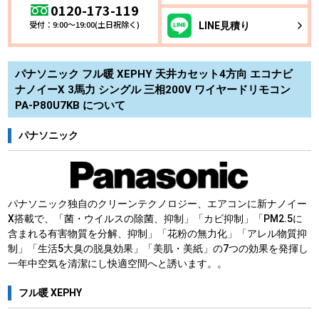
0120-173-119
受付：9:00～19:00(土日祝除く)
LINE
見積り
パナソニック フル暖 XEPHY 天井カセット4方向 エコナビ
ナノイーX 3馬力 シングル 三相200V ワイヤードリモコン
PA-P80U7KB について
パナソニック
パナソニック独自のクリーンテクノロジー、エアコンに新ナノイー
X搭載で、「菌・ウイルスの除菌、抑制」「カビ抑制」「PM2.5に
含まれる有害物質を分解、抑制」「花粉の無力化」「アレル物質抑
制」「生活5大臭の脱臭効果」「美肌・美紙」の7つの効果を発揮し
一年中空気を清潔にし快適空間へと誘います。。
フル暖 XEPHY