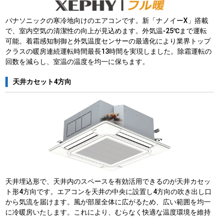
パナソニックの寒冷地向けのエアコンです。新「ナノイーX」搭載
で、室内空気の清潔性の向上が見込めます。外気温-25℃まで運転
可能。着霜感知制御と外気温度センサーの最適化により業界トップ
クラスの暖房連続運転時間最長13時間を実現しました。除霜運転の
回数を減らし、室温の温度を均一に保ちます。
天井カセット4方向
天井埋込形で、天井内のスペースを有効活用できるのが天井カセッ
ト形4方向です。エアコンを天井の中央に設置し4方向の吹き出し口
から気流を届けます。風が部屋全体に広がるため、広い範囲を均一
に冷暖房いたします。これにより、むらなく快適な温度環境を維持