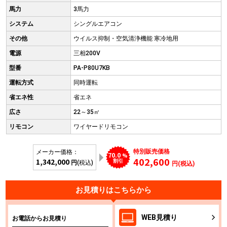
馬力
3馬力
システム
シングルエアコン
その他
ウイルス抑制・空気清浄機能 寒冷地用
電源
三相200V
型番
PA-P80U7KB
運転方式
同時運転
省エネ性
省エネ
広さ
22～35㎡
リモコン
ワイヤードリモコン
特別販売価格
メーカー価格：
70.0
%
402,600
1,342,000
割引
円
(税込)
円(税込)
お見積りはこちらから
WEB
見積り
お電話からお見積り