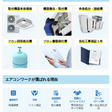
取付機器本体価格
機器撤去・取付費
本体処分・諸経費
フロン回収処分費
フロン書類発行費
当社工事保証１年
エアコンワークが選ばれる理由
追加請求
空調の
リース･
無料0円
10年
なし
スペシャリスト
ローンOK
現場調査
ツイン保証
安心価格
専任担当が
選べるお支払方
すべて対応
法