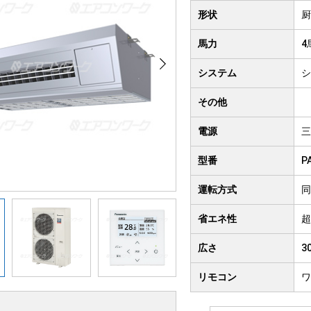
クト形
形状
厨
井吊り形
4方向
馬力
4
房用
システム
シ
その他
電源
三
型番
P
運転方式
同
省エネ性
超
広さ
3
リモコン
ワ