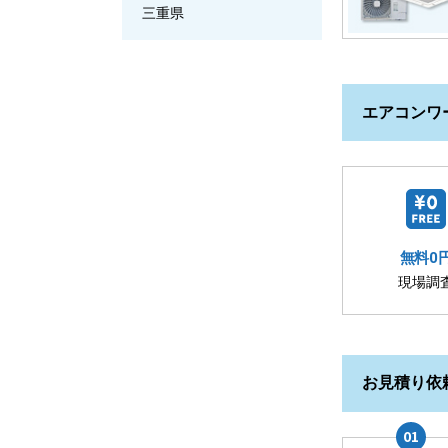
三重県
エアコンワ
無料0
現場調
お見積り依