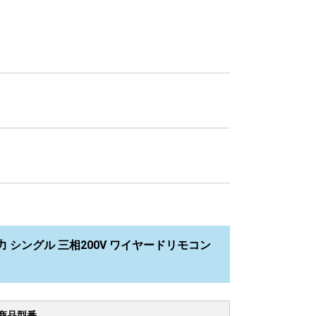
力 シングル 三相200V ワイヤードリモコン
商品型番