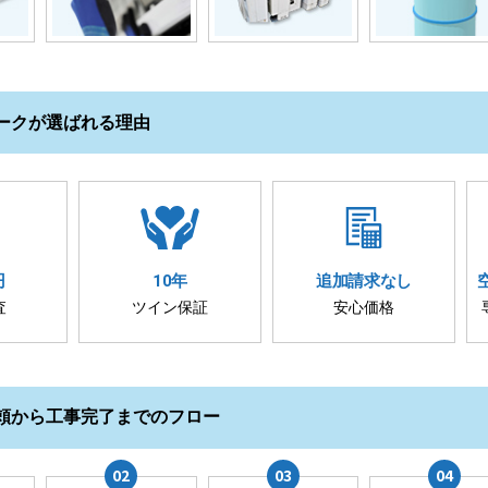
ークが選ばれる理由
円
10年
追加請求
なし
査
ツイン保証
安心価格
頼から工事完了までのフロー