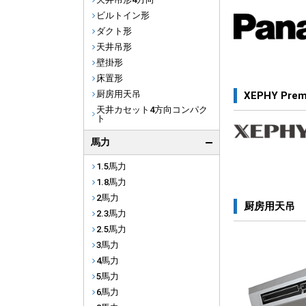
ビルトイン形
ダクト形
天井吊形
壁掛形
床置形
厨房用天吊
XEPHY Pre
天井カセット4方向コンパク
ト
馬力
1.5馬力
1.8馬力
2馬力
厨房用天吊
2.3馬力
2.5馬力
3馬力
4馬力
5馬力
6馬力