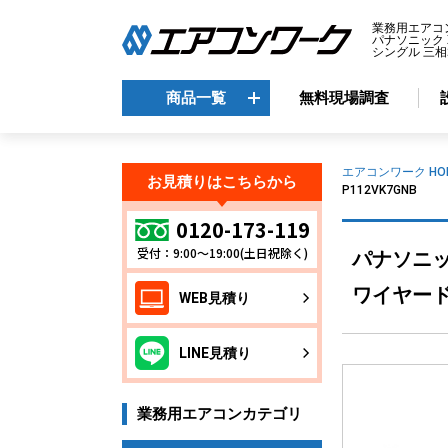
業務用エアコ
パナソニック 
シングル 三相2
商品一覧
無料現場調査
商品一覧
エアコンワーク HO
お見積りはこちらから
P112VK7GNB
メーカーから選ぶ
エ
0120-173-119
受付：9:00～19:00(土日祝除く)
パナソニック
天
ダイキン
天
三菱電機
ワイヤードリ
WEB見積り
天
日立
天
東芝
LINE見積り
壁
パナソニック
床
業務用エアコンカテゴリ
ビ