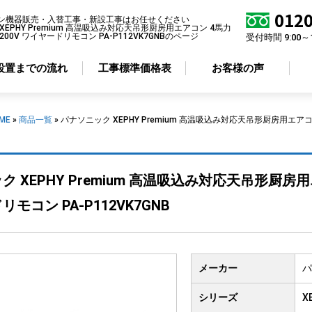
0120
ン機器販売・入替工事・新設工事はお任せください
XEPHY Premium 高温吸込み対応天吊形厨房用エアコン 4馬力
00V ワイヤードリモコン PA-P112VK7GNBのページ
受付時間 9:00～
設置までの流れ
工事標準価格表
お客様の声
ME
»
商品一覧
»
パナソニック XEPHY Premium 高温吸込み対応天吊形厨房用エアコ
アコン形状から選ぶ
省エネ性から選ぶ
 XEPHY Premium 高温吸込み対応天吊形厨房用
井カセット
4方向
標準エアコン
井カセット
2方向
超省エネエアコン
モコン PA-P112VK7GNB
井カセット
1方向
井吊り形
掛け形
メーカー
パ
置き形
シリーズ
X
ルトイン形