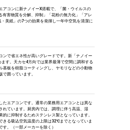
エアコンに新ナノイーX搭載で、「菌・ウイルスの
れる有害物質を分解、抑制」「花粉の無力化」「アレ
肌・美紙」の7つの効果を発揮し一年中空気を清潔に
コンで省エネ性が高いグレードです。新「ナノイー
めます。天カセ4方向では業界最薄で空間に調和する
ル基板を樹脂コーティングし、ヤモリなどの小動物
版で囲っています。
したエアコンです。通常の業務用エアコンとは異な
されています。厨房内では、調理に伴う高温、湿
果的に抑制するためステンレス製となっています。
できる吸込空気温度の上限は32℃までとなっていま
能です。（一部メーカーを除く）