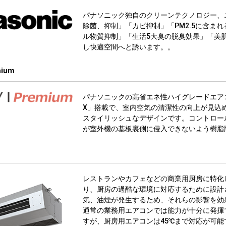
パナソニック独自のクリーンテクノロジー、
除菌、抑制」「カビ抑制」「PM2.5に含ま
ル物質抑制」「生活5大臭の脱臭効果」「美
し快適空間へと誘います。。
mium
パナソニックの高省エネ性ハイグレードエア
X」搭載で、室内空気の清潔性の向上が見込
スタイリッシュなデザインです。コントロー
が室外機の基板裏側に侵入できないよう樹脂
レストランやカフェなどの商業用厨房に特化
り、厨房の過酷な環境に対応するために設計
気、油煙が発生するため、それらの影響を効
通常の業務用エアコンでは能力が十分に発揮
すが、厨房用エアコンは45℃まで対応が可