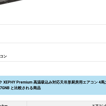
コン
 XEPHY Premium 高温吸込み対応天吊形厨房用エアコン 4馬
VK7GNB と比較される商品
ーカー
エアコン