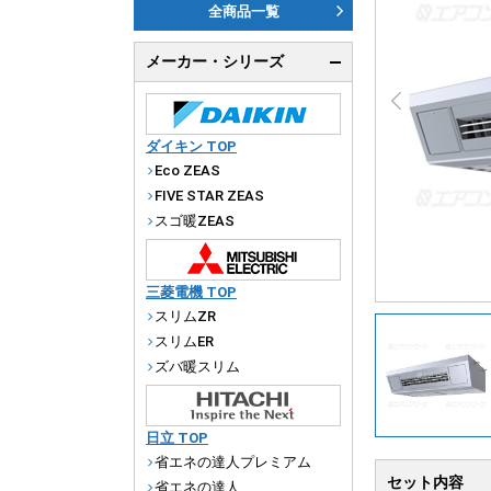
ダ
全商品一覧
天
メーカー・シリーズ
厨
ダイキン TOP
Eco ZEAS
FIVE STAR ZEAS
スゴ暖ZEAS
三菱電機 TOP
スリムZR
スリムER
ズバ暖スリム
日立 TOP
省エネの達人プレミアム
セット内容
省エネの達人