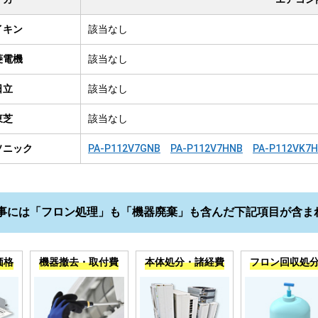
イキン
該当なし
菱電機
該当なし
日立
該当なし
東芝
該当なし
ソニック
PA-P112V7GNB
PA-P112V7HNB
PA-P112VK7
事には「フロン処理」も「機器廃棄」も含んだ下記項目が含ま
価格
機器撤去・取付費
本体処分・諸経費
フロン回収処