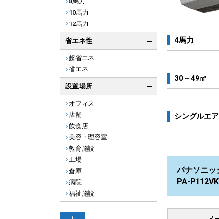
8馬力
10馬力
12馬力
4馬力
省エネ性
超省エネ
省エネ
30～49㎡
設置場所
オフィス
店舗
シングルエア
飲食店
美容・理容室
教育施設
工場
パナソニック
倉庫
PA-P112
病院
福祉施設
メ