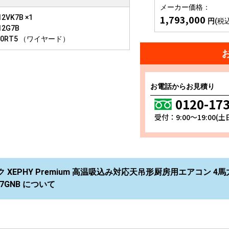
メーカー価格：
1,793,000
2VK7B ×1
円
(税
12G7B
10RT5 （ワイヤード）
お電話からお見積り
0120-17
受付：9:00～19:00(
 XEPHY Premium 高温吸込み対応天吊形厨房用エアコン 4馬
VK7GNB について