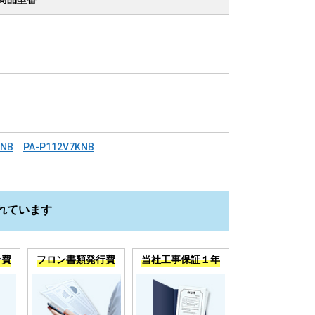
HNB
PA-P112V7KNB
れています
分費
フロン書類発行費
当社工事保証１年