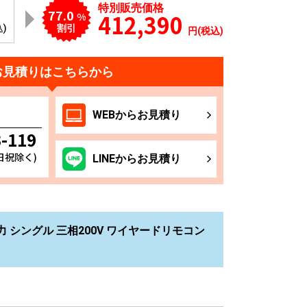
特別販売価格
77.0
412,390
%
込)
割引
円(税込)
お見積りはこちらから
WEB
からお
見積り
3-119
土日祝除く)
LINE
からお
見積り
力 シングル 三相200V ワイヤードリモコン