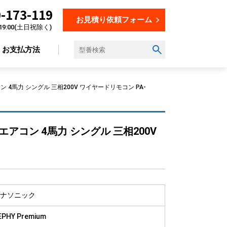
-173-119
お見積り依頼フォーム
19:00(土日祝除く)
お支払方法
ン 4馬力 シングル 三相200V ワイヤードリモコン PA-
設置場所から選ぶ
エアコン 4馬力 シングル 三相200V
オフィス
店舗
飲食店
美容・理容室
教育施設
ナソニック
工場
EPHY Premium
倉庫