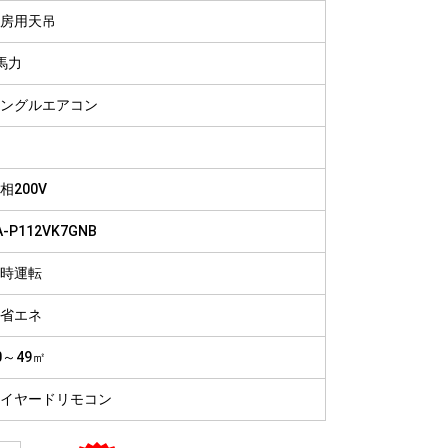
病院
房用天吊
福祉施設
馬力
ングルエアコン
相200V
A-P112VK7GNB
時運転
省エネ
0～49㎡
イヤードリモコン