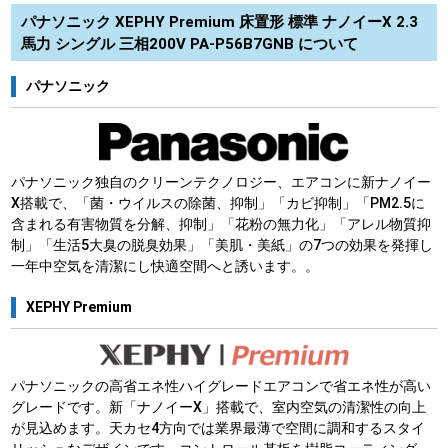
パナソニック XEPHY Premium 床置形 標準 ナノイーX 2.3
馬力 シングル 三相200V PA-P56B7GNB について
パナソニック
パナソニック独自のクリーンテクノロジー、エアコンに新ナノイー
X搭載で、「菌・ウイルスの除菌、抑制」「カビ抑制」「PM2.5に
含まれる有害物質を分解、抑制」「花粉の無力化」「アレル物質抑
制」「生活5大臭の脱臭効果」「美肌・美紙」の7つの効果を発揮し
一年中空気を清潔にし快適空間へと誘います。。
XEPHY Premium
パナソニックの高省エネ性ハイグレードエアコンで省エネ性が高い
グレードです。新「ナノイーX」搭載で、室内空気の清潔性の向上
が見込めます。天カセ4方向では業界最薄で空間に調和するスタイ