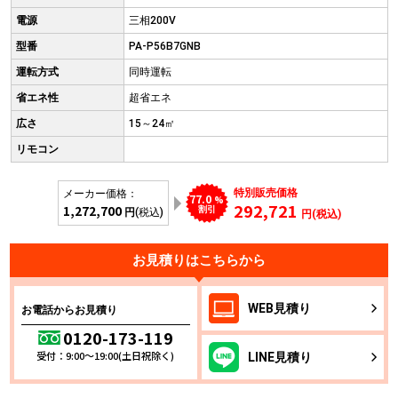
電源
三相200V
型番
PA-P56B7GNB
運転方式
同時運転
省エネ性
超省エネ
広さ
15～24㎡
リモコン
特別販売価格
メーカー価格：
77.0
%
292,721
1,272,700
割引
円
(税込)
円(税込)
お見積りはこちらから
WEB
見積り
お電話からお見積り
0120-173-119
受付：9:00～19:00(土日祝除く)
LINE
見積り