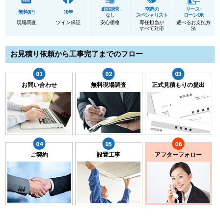
追加請求
空調の
リース･
無料0円
10年
なし
スペシャリスト
ローンOK
現場調査
ツイン保証
安心価格
専任担当が
選べるお支払方
すべて対応
法
お見積り依頼から工事完了までのフロー
お問い合わせ
無料現場調査
正式見積もりの提出
ご契約
設置工事
アフターフォロー