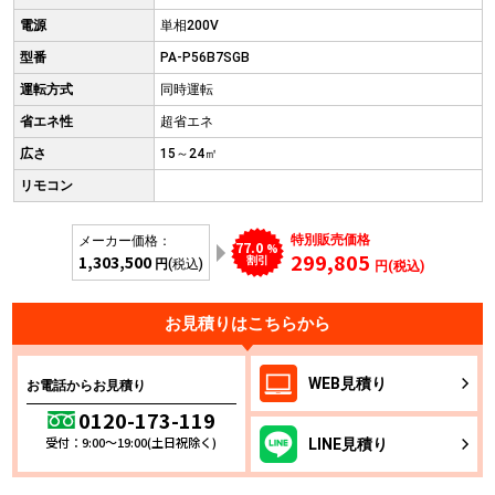
電源
単相200V
型番
PA-P56B7SGB
運転方式
同時運転
省エネ性
超省エネ
広さ
15～24㎡
リモコン
特別販売価格
メーカー価格：
77.0
%
299,805
1,303,500
割引
円
(税込)
円(税込)
お見積りはこちらから
WEB
見積り
お電話からお見積り
0120-173-119
受付：9:00～19:00(土日祝除く)
LINE
見積り