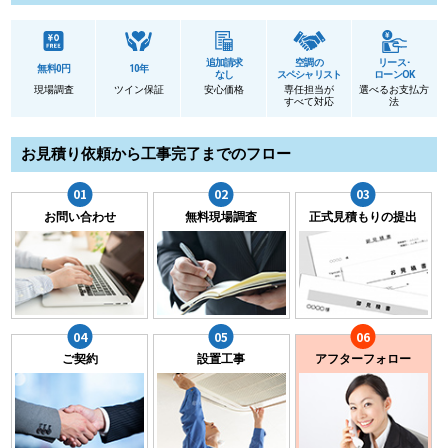
追加請求
空調の
リース･
無料0円
10年
なし
スペシャリスト
ローンOK
現場調査
ツイン保証
安心価格
専任担当が
選べるお支払方
すべて対応
法
お見積り依頼から工事完了までのフロー
お問い合わせ
無料現場調査
正式見積もりの提出
ご契約
設置工事
アフターフォロー