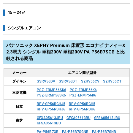
15～24㎡
シングルエアコン
パナソニック XEPHY Premium 床置形 エコナビ ナノイーX
2.3馬力 シングル 単相200V 単相200V PA-P56B7SGB と比
較される商品
メーカー
エアコン商品型番
ダイキン
SSRV56DV
SSRV56DT
SZRV56CV
SZRV56CT
PSZ-ZRMP56SK6
PSZ-ZRMP56K6
三菱電機
PSZ-ERMP56SK6
PSZ-ERMP56K6
RPV-GP56RGHJ5
RPV-GP56RGH5
日立
RPV-GP56RSHJ6
RPV-GP56RSH6
GFXA05613JBU
GFXA05613BU
GFSA05613JBU
東芝
GFSA05613BU
PA-P56B7GB
PA-P56B7SGNB
PA-P56B7GNB