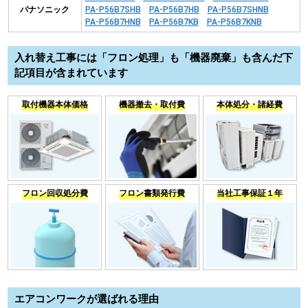
パナソニック
PA-P56B7SHB
PA-P56B7HB
PA-P56B7SHNB
PA-P56B7HNB
PA-P56B7KB
PA-P56B7KNB
入れ替え工事には「フロン処理」も「機器廃棄」も含んだ下
記項目が含まれています
取付機器本体価格
機器撤去・取付費
本体処分・諸経費
フロン回収処分費
フロン書類発行費
当社工事保証１年
エアコンワークが選ばれる理由