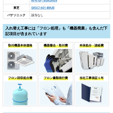
RPK-GP160RGHG9
東芝
GKSC16014MUB
パナソニック
該当なし
入れ替え工事には「フロン処理」も「機器廃棄」も含んだ下
記項目が含まれています
取付機器本体価格
機器撤去・取付費
本体処分・諸経費
フロン回収処分費
フロン書類発行費
当社工事保証１年