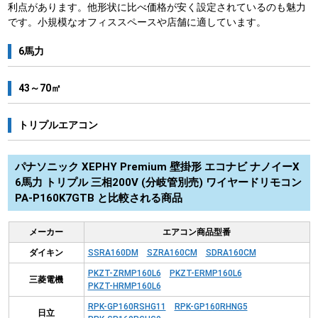
利点があります。他形状に比べ価格が安く設定されているのも魅力
です。小規模なオフィススペースや店舗に適しています。
6馬力
43～70㎡
トリプルエアコン
パナソニック XEPHY Premium 壁掛形 エコナビ ナノイーX
6馬力 トリプル 三相200V (分岐管別売) ワイヤードリモコン
PA-P160K7GTB と比較される商品
メーカー
エアコン商品型番
ダイキン
SSRA160DM
SZRA160CM
SDRA160CM
PKZT-ZRMP160L6
PKZT-ERMP160L6
三菱電機
PKZT-HRMP160L6
RPK-GP160RSHG11
RPK-GP160RHNG5
日立