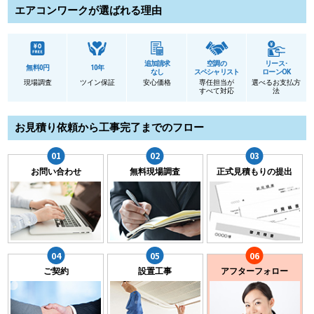
エアコンワークが選ばれる理由
追加請求
空調の
リース･
無料0円
10年
なし
スペシャリスト
ローンOK
現場調査
ツイン保証
安心価格
専任担当が
選べるお支払方
すべて対応
法
お見積り依頼から工事完了までのフロー
お問い合わせ
無料現場調査
正式見積もりの提出
ご契約
設置工事
アフターフォロー