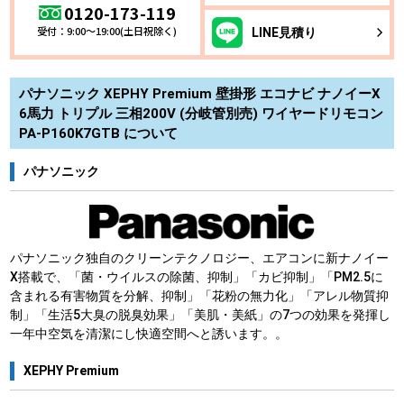
0120-173-119
受付：9:00～19:00(土日祝除く)
LINE
見積り
パナソニック XEPHY Premium 壁掛形 エコナビ ナノイーX
6馬力 トリプル 三相200V (分岐管別売) ワイヤードリモコン
PA-P160K7GTB について
パナソニック
パナソニック独自のクリーンテクノロジー、エアコンに新ナノイー
X搭載で、「菌・ウイルスの除菌、抑制」「カビ抑制」「PM2.5に
含まれる有害物質を分解、抑制」「花粉の無力化」「アレル物質抑
制」「生活5大臭の脱臭効果」「美肌・美紙」の7つの効果を発揮し
一年中空気を清潔にし快適空間へと誘います。。
XEPHY Premium