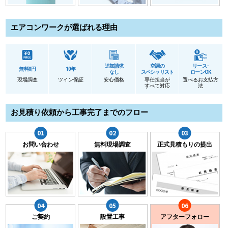
エアコンワークが選ばれる理由
追加請求
空調の
リース･
無料0円
10年
なし
スペシャリスト
ローンOK
現場調査
ツイン保証
安心価格
専任担当が
選べるお支払方
すべて対応
法
お見積り依頼から工事完了までのフロー
お問い合わせ
無料現場調査
正式見積もりの提出
ご契約
設置工事
アフターフォロー