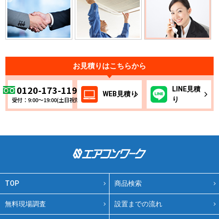
お見積りはこちらから
0120-173-119
LINE
見積
WEB
見積り
り
受付：9:00～19:00(土日祝除く)
TOP
商品検索
無料現場調査
設置までの流れ