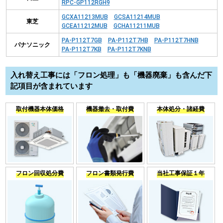
RPC-GP112RGH9
GCXA11213MUB
GCSA11214MUB
東芝
GCEA11212MUB
GCHA11211MUB
PA-P112T7GB
PA-P112T7HB
PA-P112T7HNB
パナソニック
PA-P112T7KB
PA-P112T7KNB
入れ替え工事には「フロン処理」も「機器廃棄」も含んだ下
記項目が含まれています
取付機器本体価格
機器撤去・取付費
本体処分・諸経費
フロン回収処分費
フロン書類発行費
当社工事保証１年