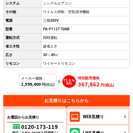
システム
シングルエアコン
その他
ウイルス抑制・空気清浄機能
電源
三相200V
型番
PA-P112T7GNB
運転方式
同時運転
省エネ性
超省エネ
広さ
30～49㎡
リモコン
ワイヤードリモコン
特別販売価格
メーカー価格：
77.0
%
367,862
1,599,400
割引
円
(税込)
円(税込)
お見積りはこちらから
WEB
見積り
お電話からお見積り
0120-173-119
受付：9:00～19:00(土日祝除く)
LINE
見積り