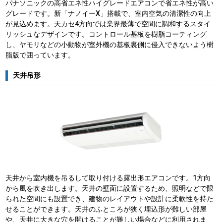
パナソニックの高省エネ性ハイグレードエアコンで省エネ性が高い
グレードです。新「ナノイーX」搭載で、室内空気の清潔性の向上
が見込めます。天カセ4方向では業界最薄で空間に調和するスタイ
リッシュなデザインです。コントロール基板を樹脂コーティング
し、ヤモリなどの小動物が室外機の基板裏側に侵入できないよう樹
脂版で囲っています。
天井吊形
天井から室内機を吊るして取り付ける露出形エアコンです。1方向
から風を吹き出します。天井の壁面に設置するため、照明などで限
られた空間にも設置でき、建物のレイアウトや設計に柔軟性を持た
せることができます。天井のふところが狭く埋込形が難しい部屋
や、天井に大きな穴を開けることが難しい場合などに利用されま