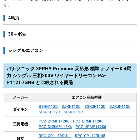
す。
4馬力
30～49㎡
シングルエアコン
パナソニック XEPHY Premium 天吊形 標準 ナノイーX 4馬
力 シングル 三相200V ワイヤードリモコン PA-
P112T7GNB と比較される商品
メーカー
エアコン商品型番
SSRH112D
SZRH112C
SSRJH112D
SZRJH112C
ダイキン
SDRJH112C
SDRH112C
PCZ-ZRMP112K6
PCZ-ERMP112K6
三菱電機
PCZ-DHRMP112K6
PCZ-HRMP112K6
RPC-GP112RSH11
RPC-GP112RHN5
日立