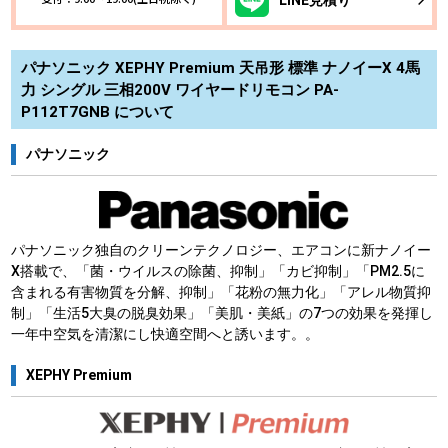
パナソニック XEPHY Premium 天吊形 標準 ナノイーX 4馬
力 シングル 三相200V ワイヤードリモコン PA-
P112T7GNB について
パナソニック
パナソニック独自のクリーンテクノロジー、エアコンに新ナノイー
X搭載で、「菌・ウイルスの除菌、抑制」「カビ抑制」「PM2.5に
含まれる有害物質を分解、抑制」「花粉の無力化」「アレル物質抑
制」「生活5大臭の脱臭効果」「美肌・美紙」の7つの効果を発揮し
一年中空気を清潔にし快適空間へと誘います。。
XEPHY Premium