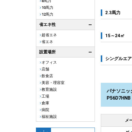
8馬力
10馬力
2.3馬力
12馬力
省エネ性
超省エネ
15～24㎡
省エネ
設置場所
シングルエア
オフィス
店舗
飲食店
美容・理容室
教育施設
パナソニック
工場
P56D7H
倉庫
病院
福祉施設
メ