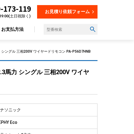
-173-119
お見積り依頼フォーム
19:00(土日祝除く)
お支払方法
 シングル 三相200V ワイヤードリモコン PA-P56D7HNB
設置場所から選ぶ
.3馬力 シングル 三相200V ワイヤ
オフィス
店舗
飲食店
美容・理容室
ナソニック
教育施設
工場
EPHY Eco
倉庫