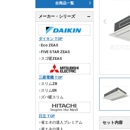
ダ
全商品一覧
天
メーカー・シリーズ
厨
ダイキン TOP
Eco ZEAS
FIVE STAR ZEAS
スゴ暖ZEAS
三菱電機 TOP
スリムZR
スリムER
ズバ暖スリム
日立 TOP
省エネの達人プレミアム
セット内容
省エネの達人