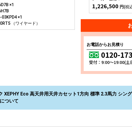
1,226,500
D7B ×1
円
(税
6H7B
03KPD4 ×1
10RT5 （ワイヤード）
お電話からお見積り
0120-17
受付：9:00～19:00(
 XEPHY Eco 高天井用天井カセット1方向 標準 2.3馬力 シング
B について