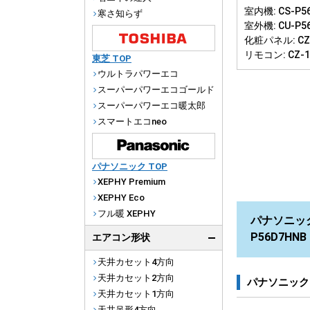
室内機: CS-P56
寒さ知らず
室外機: CU-P5
化粧パネル: CZ-
リモコン: CZ-
東芝 TOP
ウルトラパワーエコ
スーパーパワーエコゴールド
スーパーパワーエコ暖太郎
スマートエコneo
パナソニック TOP
XEPHY Premium
XEPHY Eco
フル暖 XEPHY
パナソニック
P56D7HN
エアコン形状
天井カセット4方向
天井カセット2方向
パナソニック
天井カセット1方向
天井吊形4方向