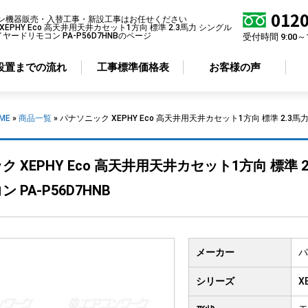
0120
ン機器販売・入替工事・新設工事はお任せください
EPHY Eco 高天井用天井カセット1方向 標準 2.3馬力 シングル
イヤードリモコン PA-P56D7HNBのページ
受付時間 9:00～
設置までの流れ
工事標準価格表
お客様の声
ME
»
商品一覧
»
パナソニック XEPHY Eco 高天井用天井カセット1方向 標準 2.3馬力
アコン形状から選ぶ
省エネ性から選ぶ
 XEPHY Eco 高天井用天井カセット1方向 標準 2
井カセット
4方向
標準エアコン
 PA-P56D7HNB
井カセット
2方向
超省エネエアコン
井カセット
1方向
井吊り形
メーカー
パ
掛け形
置き形
シリーズ
X
ルトイン形