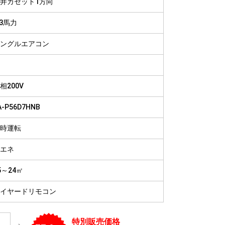
井カセット1方向
病院
福祉施設
.3馬力
ングルエアコン
相200V
A-P56D7HNB
時運転
エネ
5～24㎡
イヤードリモコン
特別販売価格