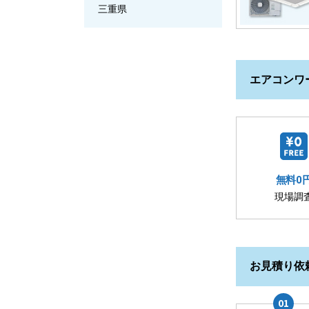
三重県
エアコンワ
無料0
現場調
お見積り依