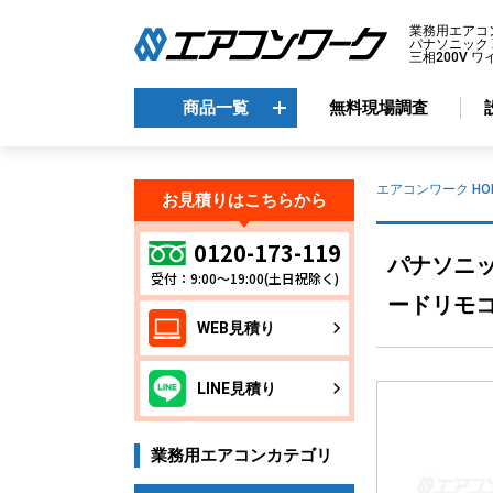
業務用エアコ
パナソニック X
三相200V ワ
商品一覧
無料現場調査
商品一覧
エアコンワーク HO
お見積りはこちらから
メーカーから選ぶ
エ
0120-173-119
パナソニック
受付：9:00～19:00(土日祝除く)
天
ダイキン
ードリモコン
天
三菱電機
WEB見積り
天
日立
天
東芝
LINE見積り
壁
パナソニック
床
業務用エアコンカテゴリ
ビ