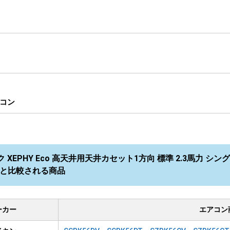
コン
 XEPHY Eco 高天井用天井カセット1方向 標準 2.3馬力 シング
NB と比較される商品
ーカー
エアコン