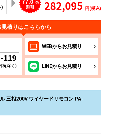
77.0
282,095
%
込)
割引
円(税込)
お見積りはこちらから
WEB
からお
見積り
3-119
土日祝除く)
LINE
からお
見積り
ル 三相200V ワイヤードリモコン PA-