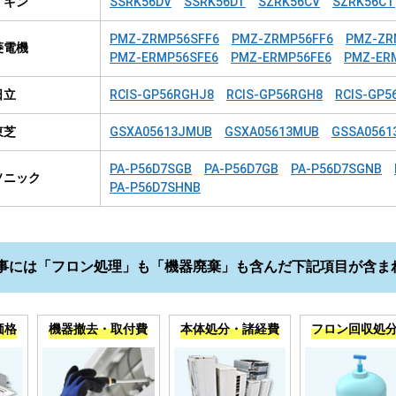
イキン
SSRK56DV
SSRK56DT
SZRK56CV
SZRK56CT
PMZ-ZRMP56SFF6
PMZ-ZRMP56FF6
PMZ-ZR
菱電機
PMZ-ERMP56SFE6
PMZ-ERMP56FE6
PMZ-ER
日立
RCIS-GP56RGHJ8
RCIS-GP56RGH8
RCIS-GP5
東芝
GSXA05613JMUB
GSXA05613MUB
GSSA0561
PA-P56D7SGB
PA-P56D7GB
PA-P56D7SGNB
ソニック
PA-P56D7SHNB
事には「フロン処理」も「機器廃棄」も含んだ下記項目が含ま
価格
機器撤去・取付費
本体処分・諸経費
フロン回収処