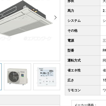
形状
天
クト形
井吊り形
4方向
馬力
2
房用
システム
シ
その他
電源
三
型番
P
運転方式
同
省エネ性
省
広さ
1
リモコン
ワ
メーカー価格：