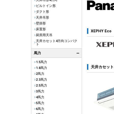
ビルトイン形
ダクト形
天井吊形
壁掛形
床置形
XEPHY Eco
厨房用天吊
天井カセット4方向コンパク
ト
馬力
1.5馬力
天井カセット
1.8馬力
2馬力
2.3馬力
2.5馬力
3馬力
4馬力
5馬力
6馬力