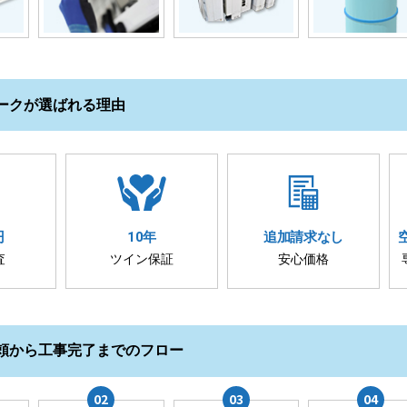
ークが選ばれる理由
円
10年
追加請求
なし
査
ツイン保証
安心価格
頼から工事完了までのフロー