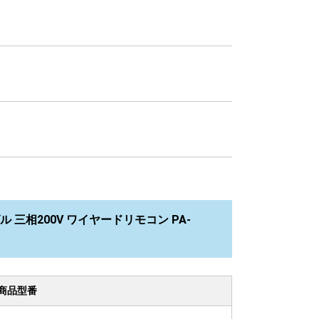
ル 三相200V ワイヤードリモコン PA-
商品型番