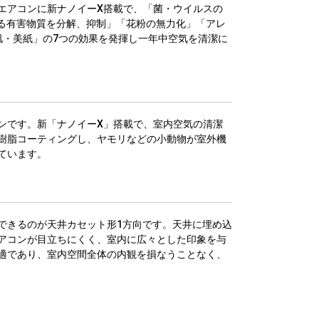
エアコンに新ナノイーX搭載で、「菌・ウイルスの
れる有害物質を分解、抑制」「花粉の無力化」「アレ
肌・美紙」の7つの効果を発揮し一年中空気を清潔に
ンです。新「ナノイーX」搭載で、室内空気の清潔
樹脂コーティングし、ヤモリなどの小動物が室外機
ています。
できるのが天井カセット形1方向です。天井に埋め込
アコンが目立ちにくく、室内に広々とした印象を与
適であり、室内空間全体の内観を損なうことなく、