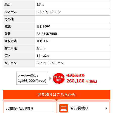
馬力
2馬力
システム
シングルエアコン
その他
電源
三相200V
型番
PA-P50D7HNB
運転方式
同時運転
省エネ性
省エネ
広さ
14～22㎡
リモコン
ワイヤードリモコン
特別販売価格
メーカー価格：
77.0
%
268,180
1,166,000
割引
円
(税込)
円(税込)
お見積りはこちらから
WEB
見積り
お電話からお見積り