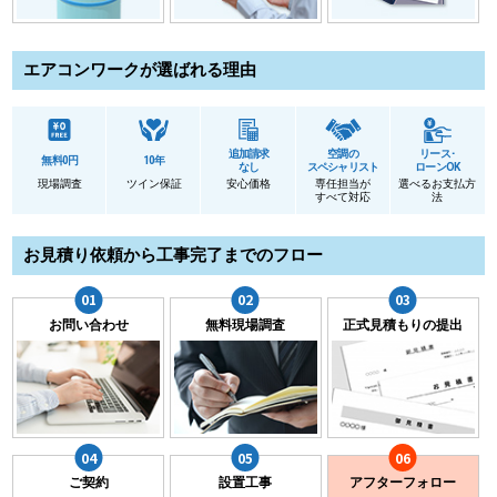
エアコンワークが選ばれる理由
追加請求
空調の
リース･
無料0円
10年
なし
スペシャリスト
ローンOK
現場調査
ツイン保証
安心価格
専任担当が
選べるお支払方
すべて対応
法
お見積り依頼から工事完了までのフロー
お問い合わせ
無料現場調査
正式見積もりの提出
ご契約
設置工事
アフターフォロー