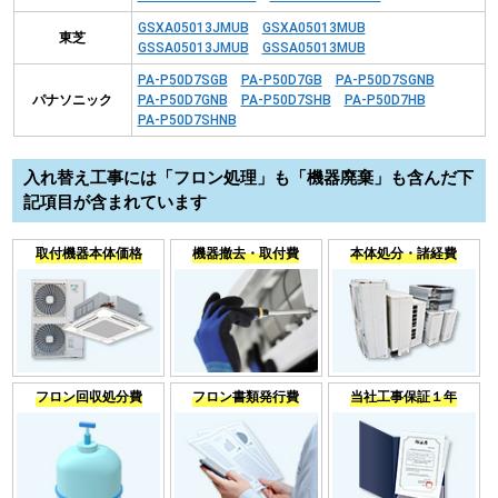
GSXA05013JMUB
GSXA05013MUB
東芝
GSSA05013JMUB
GSSA05013MUB
PA-P50D7SGB
PA-P50D7GB
PA-P50D7SGNB
パナソニック
PA-P50D7GNB
PA-P50D7SHB
PA-P50D7HB
PA-P50D7SHNB
入れ替え工事には「フロン処理」も「機器廃棄」も含んだ下
記項目が含まれています
取付機器本体価格
機器撤去・取付費
本体処分・諸経費
フロン回収処分費
フロン書類発行費
当社工事保証１年