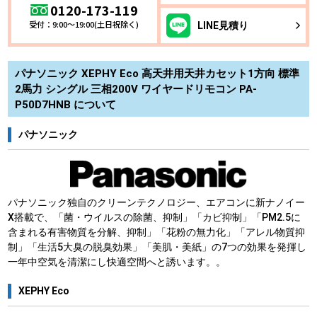
0120-173-119
受付：9:00～19:00(土日祝除く)
LINE
見積り
パナソニック XEPHY Eco 高天井用天井カセット1方向 標準
2馬力 シングル 三相200V ワイヤードリモコン PA-
P50D7HNB について
パナソニック
パナソニック独自のクリーンテクノロジー、エアコンに新ナノイー
X搭載で、「菌・ウイルスの除菌、抑制」「カビ抑制」「PM2.5に
含まれる有害物質を分解、抑制」「花粉の無力化」「アレル物質抑
制」「生活5大臭の脱臭効果」「美肌・美紙」の7つの効果を発揮し
一年中空気を清潔にし快適空間へと誘います。。
XEPHY Eco