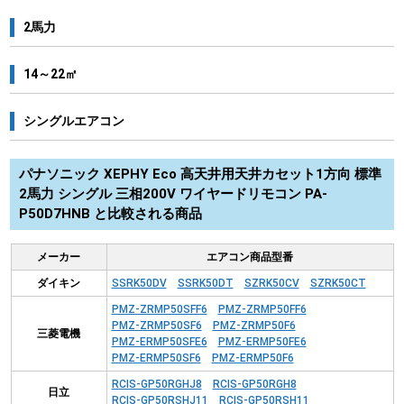
2馬力
14～22㎡
シングルエアコン
パナソニック XEPHY Eco 高天井用天井カセット1方向 標準
2馬力 シングル 三相200V ワイヤードリモコン PA-
P50D7HNB と比較される商品
メーカー
エアコン商品型番
ダイキン
SSRK50DV
SSRK50DT
SZRK50CV
SZRK50CT
PMZ-ZRMP50SFF6
PMZ-ZRMP50FF6
PMZ-ZRMP50SF6
PMZ-ZRMP50F6
三菱電機
PMZ-ERMP50SFE6
PMZ-ERMP50FE6
PMZ-ERMP50SF6
PMZ-ERMP50F6
RCIS-GP50RGHJ8
RCIS-GP50RGH8
日立
RCIS-GP50RSHJ11
RCIS-GP50RSH11