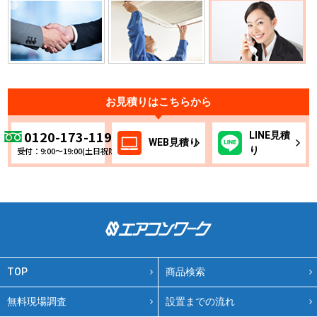
お見積りはこちらから
0120-173-119
LINE
見積
WEB
見積り
り
受付：9:00～19:00(土日祝除く)
TOP
商品検索
無料現場調査
設置までの流れ