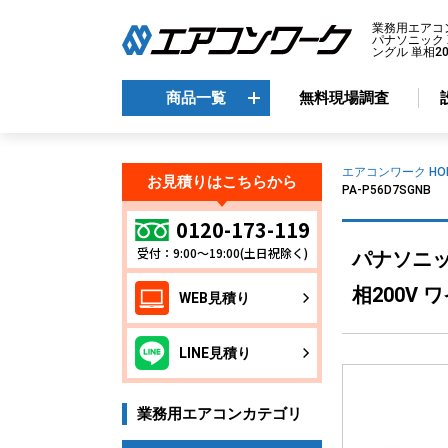
業務用エアコ
パナソニック X
ングル 単相20
商品一覧
無料現場調査
商品一覧
エアコンワーク HO
お見積りはこちらから
PA-P56D7SGNB
メーカーから選ぶ
エ
0120-173-119
受付：9:00～19:00(土日祝除く)
パナソニック
天
ダイキン
天
三菱電機
相200V 
WEB見積り
天
日立
天
東芝
LINE見積り
壁
パナソニック
床
業務用エアコンカテゴリ
ビ