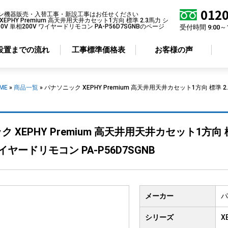
0120
ン機器販売・入替工事・新設工事はお任せください
EPHY Premium 高天井用天井カセット1方向 標準 2.3馬力 シ
0V 単相200V ワイヤードリモコン PA-P56D7SGNBのページ
受付時間 9:00～
設置までの流れ
工事標準価格表
お客様の声
ME
»
商品一覧
»
パナソニック XEPHY Premium 高天井用天井カセット1方向 標準 2
アコン形状から選ぶ
省エネ性から選ぶ
 XEPHY Premium 高天井用天井カセット1方向 標
井カセット
4方向
標準エアコン
井カセット
2方向
超省エネエアコン
ワイヤードリモコン PA-P56D7SGNB
井カセット
1方向
井吊り形
掛け形
メーカー
パ
置き形
シリーズ
X
ルトイン形