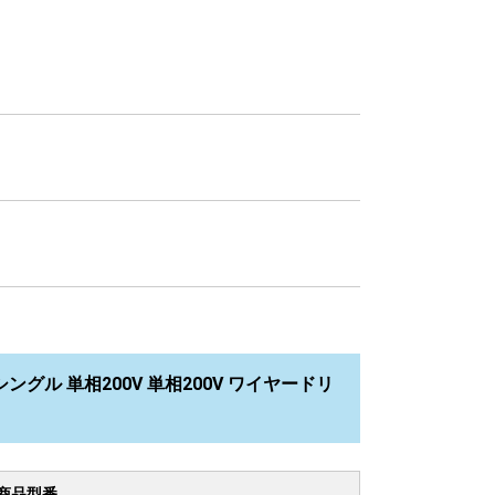
シングル 単相200V 単相200V ワイヤードリ
商品型番