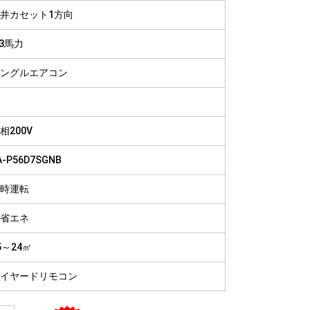
病院
井カセット1方向
福祉施設
.3馬力
ングルエアコン
相200V
A-P56D7SGNB
時運転
省エネ
5～24㎡
イヤードリモコン