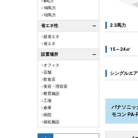
8馬力
10馬力
12馬力
2.3馬力
省エネ性
超省エネ
省エネ
15～24㎡
設置場所
オフィス
店舗
シングルエア
飲食店
美容・理容室
教育施設
工場
パナソニック 
倉庫
モコン PA-
病院
福祉施設
メ