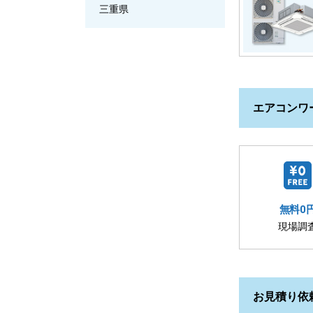
三重県
エアコンワ
無料0
現場調
お見積り依