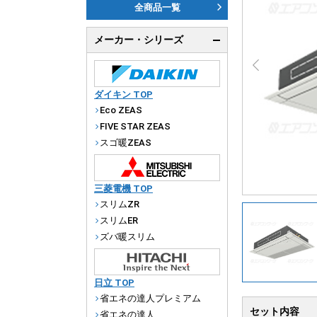
ダ
全商品一覧
天
メーカー・シリーズ
厨
ダイキン TOP
Eco ZEAS
FIVE STAR ZEAS
スゴ暖ZEAS
三菱電機 TOP
スリムZR
スリムER
ズバ暖スリム
日立 TOP
省エネの達人プレミアム
セット内容
省エネの達人