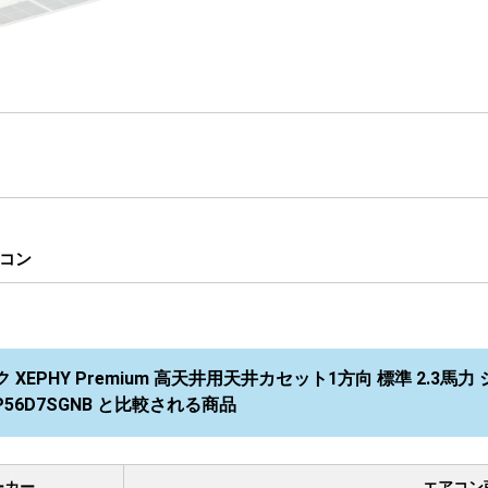
コン
XEPHY Premium 高天井用天井カセット1方向 標準 2.3馬力 
P56D7SGNB と比較される商品
ーカー
エアコン