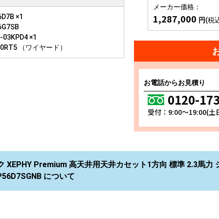
メーカー価格：
1,287,000
D7B ×1
円
(税
6G7SB
03KPD4 ×1
10RT5 （ワイヤード）
お電話からお見積り
0120-17
受付：9:00～19:00(
XEPHY Premium 高天井用天井カセット1方向 標準 2.3馬力 
P56D7SGNB について