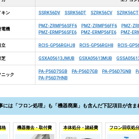
イキン
SSRK56DV
SSRK56DT
SZRK56CV
SZRK56CT
PMZ-ZRMP56SFF6
PMZ-ZRMP56FF6
PMZ-ZR
菱電機
PMZ-ERMP56SFE6
PMZ-ERMP56FE6
PMZ-ER
日立
RCIS-GP56RGHJ8
RCIS-GP56RGH8
RCIS-GP5
東芝
GSXA05613JMUB
GSXA05613MUB
GSSA0561
PA-P56D7SGB
PA-P56D7GB
PA-P56D7GNB
P
ソニック
PA-P56D7HNB
事には「フロン処理」も「機器廃棄」も含んだ下記項目が含ま
価格
機器撤去・取付費
本体処分・諸経費
フロン回収処