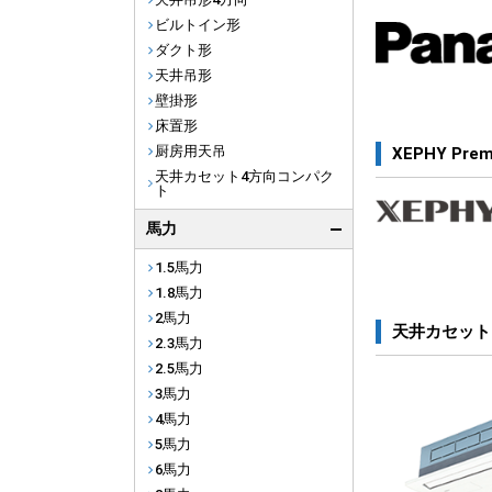
ビルトイン形
ダクト形
天井吊形
壁掛形
床置形
厨房用天吊
XEPHY Pre
天井カセット4方向コンパク
ト
馬力
1.5馬力
1.8馬力
2馬力
天井カセット
2.3馬力
2.5馬力
3馬力
4馬力
5馬力
6馬力