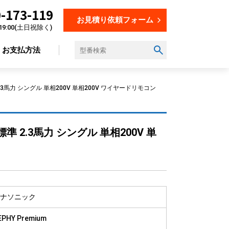
-173-119
お見積り依頼フォーム
19:00(土日祝除く)
お支払方法
.3馬力 シングル 単相200V 単相200V ワイヤードリモコン
設置場所から選ぶ
準 2.3馬力 シングル 単相200V 単
オフィス
店舗
飲食店
美容・理容室
教育施設
ナソニック
工場
EPHY Premium
倉庫