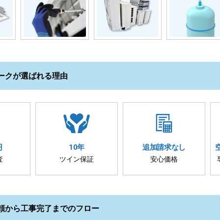
ークが選ばれる理由
円
10年
追加請求
なし
査
ツイン保証
安心価格
頼から工事完了までのフロー