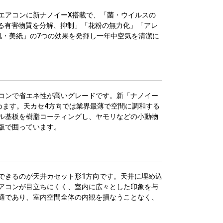
エアコンに新ナノイーX搭載で、「菌・ウイルスの
れる有害物質を分解、抑制」「花粉の無力化」「アレ
肌・美紙」の7つの効果を発揮し一年中空気を清潔に
コンで省エネ性が高いグレードです。新「ナノイー
めます。天カセ4方向では業界最薄で空間に調和する
ル基板を樹脂コーティングし、ヤモリなどの小動物
版で囲っています。
できるのが天井カセット形1方向です。天井に埋め込
アコンが目立ちにくく、室内に広々とした印象を与
適であり、室内空間全体の内観を損なうことなく、