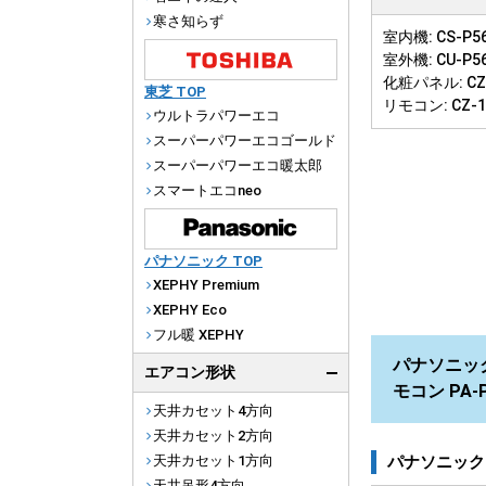
寒さ知らず
室内機: CS-P56
室外機: CU-P5
化粧パネル: CZ-
東芝 TOP
リモコン: CZ-
ウルトラパワーエコ
スーパーパワーエコゴールド
スーパーパワーエコ暖太郎
スマートエコneo
パナソニック TOP
XEPHY Premium
XEPHY Eco
フル暖 XEPHY
パナソニック 
エアコン形状
モコン PA-
天井カセット4方向
天井カセット2方向
パナソニック
天井カセット1方向
天井吊形4方向