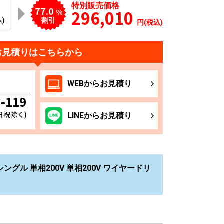
特別販売価格
77.0
296,010
%
込)
割引
円(税込)
お見積りはこちらから
WEB
からお
見積り
3-119
土日祝除く)
LINE
からお
見積り
シングル 単相200V 単相200V ワイヤードリ