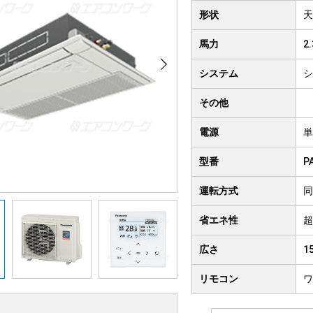
クト形
形状
天
井吊り形
4方向
馬力
2
房用
システム
シ
その他
電源
単
型番
P
運転方式
同
省エネ性
超
広さ
1
リモコン
ワ