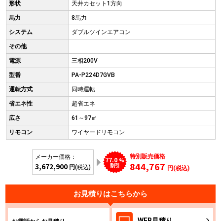
形状
天井カセット1方向
馬力
8馬力
システム
ダブルツインエアコン
その他
電源
三相200V
型番
PA-P224D7GVB
運転方式
同時運転
省エネ性
超省エネ
広さ
61～97㎡
リモコン
ワイヤードリモコン
特別販売価格
メーカー価格：
77.0
%
844,767
3,672,900
割引
円
(税込)
円(税込)
お見積りはこちらから
WEB
見積り