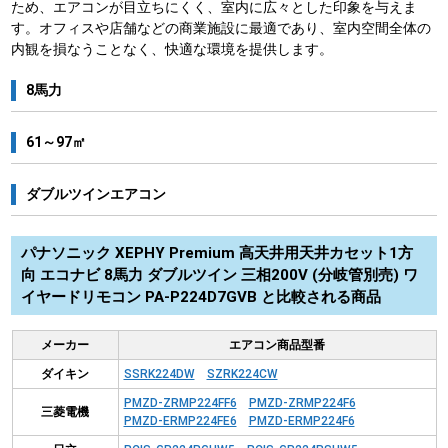
ため、エアコンが目立ちにくく、室内に広々とした印象を与えま
す。オフィスや店舗などの商業施設に最適であり、室内空間全体の
内観を損なうことなく、快適な環境を提供します。
8馬力
61～97㎡
ダブルツインエアコン
パナソニック XEPHY Premium 高天井用天井カセット1方
向 エコナビ 8馬力 ダブルツイン 三相200V (分岐管別売) ワ
イヤードリモコン PA-P224D7GVB と比較される商品
メーカー
エアコン商品型番
ダイキン
SSRK224DW
SZRK224CW
PMZD-ZRMP224FF6
PMZD-ZRMP224F6
三菱電機
PMZD-ERMP224FE6
PMZD-ERMP224F6