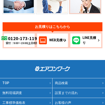
お見積りはこちらから
0120-173-119
LINE
見積
WEB
見積り
り
受付：9:00～19:00(土日祝除く)
TOP
商品検索
無料現場調査
設置までの流れ
工事標準価格表
お客様の声