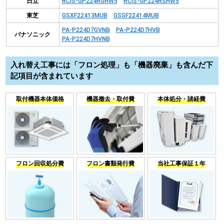
日立
RCIS-GP224RGHW5
RCIS-GP224RSHW5
東芝
GSXF22413MUB
GSSF22414MUB
PA-P224D7GVNB
PA-P224D7HVB
パナソニック
PA-P224D7HVNB
入れ替え工事には「フロン処理」も「機器廃棄」も含んだ下
記項目が含まれています
取付機器本体価格
機器撤去・取付費
本体処分・諸経費
フロン回収処分費
フロン書類発行費
当社工事保証１年