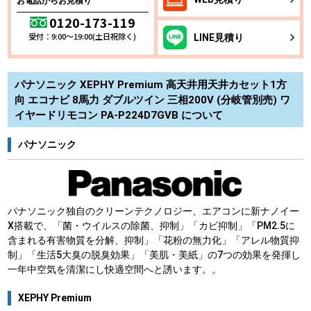
お電話からお見積り
0120-173-119
受付：9:00～19:00(土日祝除く)
LINE
見積り
パナソニック XEPHY Premium 高天井用天井カセット1方
向 エコナビ 8馬力 ダブルツイン 三相200V (分岐管別売) ワ
イヤードリモコン PA-P224D7GVB について
パナソニック
パナソニック独自のクリーンテクノロジー、エアコンに新ナノイー
X搭載で、「菌・ウイルスの除菌、抑制」「カビ抑制」「PM2.5に
含まれる有害物質を分解、抑制」「花粉の無力化」「アレル物質抑
制」「生活5大臭の脱臭効果」「美肌・美紙」の7つの効果を発揮し
一年中空気を清潔にし快適空間へと誘います。。
XEPHY Premium