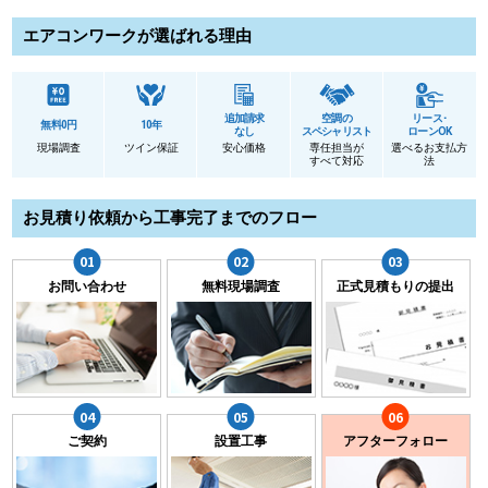
エアコンワークが選ばれる理由
追加請求
空調の
リース･
無料0円
10年
なし
スペシャリスト
ローンOK
現場調査
ツイン保証
安心価格
専任担当が
選べるお支払方
すべて対応
法
お見積り依頼から工事完了までのフロー
お問い合わせ
無料現場調査
正式見積もりの提出
ご契約
設置工事
アフターフォロー