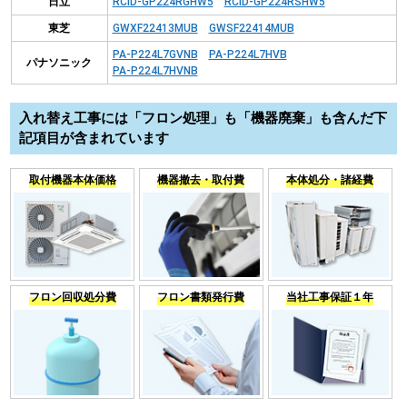
日立
RCID-GP224RGHW5
RCID-GP224RSHW5
東芝
GWXF22413MUB
GWSF22414MUB
PA-P224L7GVNB
PA-P224L7HVB
パナソニック
PA-P224L7HVNB
入れ替え工事には「フロン処理」も「機器廃棄」も含んだ下
記項目が含まれています
取付機器本体価格
機器撤去・取付費
本体処分・諸経費
フロン回収処分費
フロン書類発行費
当社工事保証１年