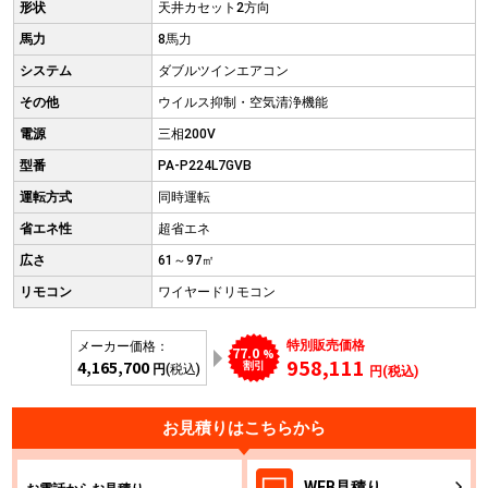
形状
天井カセット2方向
馬力
8馬力
システム
ダブルツインエアコン
その他
ウイルス抑制・空気清浄機能
電源
三相200V
型番
PA-P224L7GVB
運転方式
同時運転
省エネ性
超省エネ
広さ
61～97㎡
リモコン
ワイヤードリモコン
特別販売価格
メーカー価格：
77.0
%
958,111
4,165,700
割引
円
(税込)
円(税込)
お見積りはこちらから
WEB
見積り