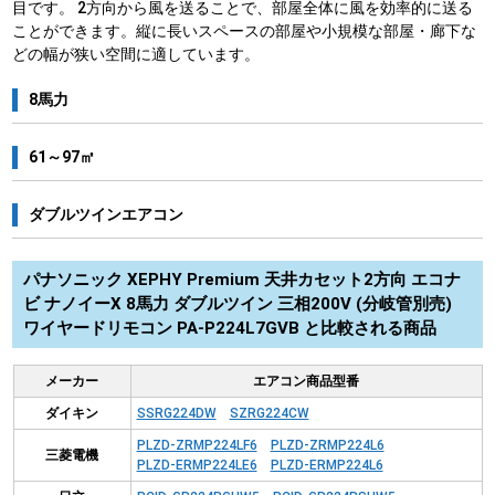
目です。 2方向から風を送ることで、部屋全体に風を効率的に送る
ことができます。縦に長いスペースの部屋や小規模な部屋・廊下な
どの幅が狭い空間に適しています。
8馬力
61～97㎡
ダブルツインエアコン
パナソニック XEPHY Premium 天井カセット2方向 エコナ
ビ ナノイーX 8馬力 ダブルツイン 三相200V (分岐管別売)
ワイヤードリモコン PA-P224L7GVB と比較される商品
メーカー
エアコン商品型番
ダイキン
SSRG224DW
SZRG224CW
PLZD-ZRMP224LF6
PLZD-ZRMP224L6
三菱電機
PLZD-ERMP224LE6
PLZD-ERMP224L6