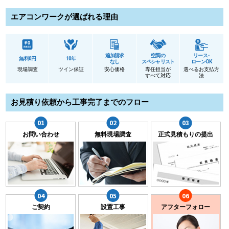
エアコンワークが選ばれる理由
追加請求
空調の
リース･
無料0円
10年
なし
スペシャリスト
ローンOK
現場調査
ツイン保証
安心価格
専任担当が
選べるお支払方
すべて対応
法
お見積り依頼から工事完了までのフロー
お問い合わせ
無料現場調査
正式見積もりの提出
ご契約
設置工事
アフターフォロー