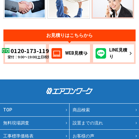
お見積りはこちらから
0120-173-119
LINE
見積
WEB
見積り
り
受付：9:00～19:00(土日祝除く)
TOP
商品検索
無料現場調査
設置までの流れ
工事標準価格表
お客様の声