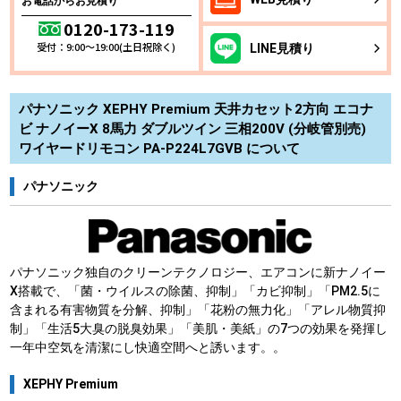
お電話からお見積り
0120-173-119
受付：9:00～19:00(土日祝除く)
LINE
見積り
パナソニック XEPHY Premium 天井カセット2方向 エコナ
ビ ナノイーX 8馬力 ダブルツイン 三相200V (分岐管別売)
ワイヤードリモコン PA-P224L7GVB について
パナソニック
パナソニック独自のクリーンテクノロジー、エアコンに新ナノイー
X搭載で、「菌・ウイルスの除菌、抑制」「カビ抑制」「PM2.5に
含まれる有害物質を分解、抑制」「花粉の無力化」「アレル物質抑
制」「生活5大臭の脱臭効果」「美肌・美紙」の7つの効果を発揮し
一年中空気を清潔にし快適空間へと誘います。。
XEPHY Premium