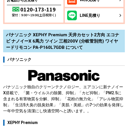
お電話からお見積り
0120-173-119
受付：9:00～19:00(土日祝除く)
LINE
見積り
パナソニック XEPHY Premium 天井カセット2方向 エコナ
ビ ナノイーX 6馬力 ツイン 三相200V (分岐管別売) ワイヤ
ードリモコン PA-P160L7GDB について
パナソニック
パナソニック独自のクリーンテクノロジー、エアコンに新ナノイー
X搭載で、「菌・ウイルスの除菌、抑制」「カビ抑制」「PM2.5に
含まれる有害物質を分解、抑制」「花粉の無力化」「アレル物質抑
制」「生活5大臭の脱臭効果」「美肌・美紙」の7つの効果を発揮し
一年中空気を清潔にし快適空間へと誘います。。
XEPHY Premium