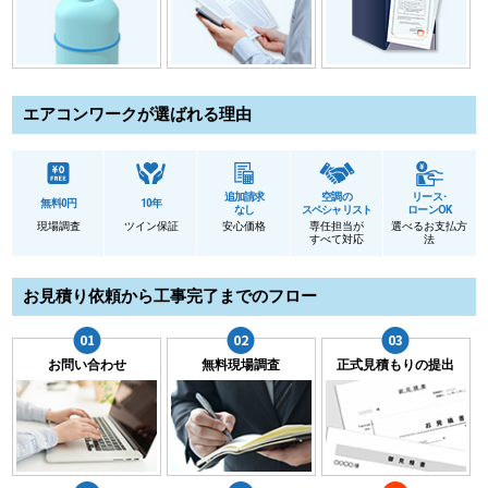
エアコンワークが選ばれる理由
追加請求
空調の
リース･
無料0円
10年
なし
スペシャリスト
ローンOK
現場調査
ツイン保証
安心価格
専任担当が
選べるお支払方
すべて対応
法
お見積り依頼から工事完了までのフロー
お問い合わせ
無料現場調査
正式見積もりの提出