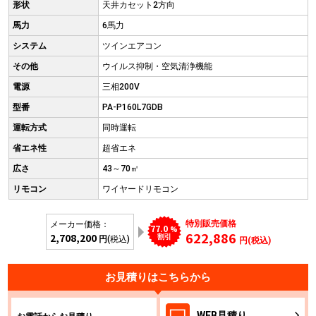
形状
天井カセット2方向
馬力
6馬力
システム
ツインエアコン
その他
ウイルス抑制・空気清浄機能
電源
三相200V
型番
PA-P160L7GDB
運転方式
同時運転
省エネ性
超省エネ
広さ
43～70㎡
リモコン
ワイヤードリモコン
特別販売価格
メーカー価格：
77.0
%
622,886
2,708,200
割引
円
(税込)
円(税込)
お見積りはこちらから
WEB
見積り