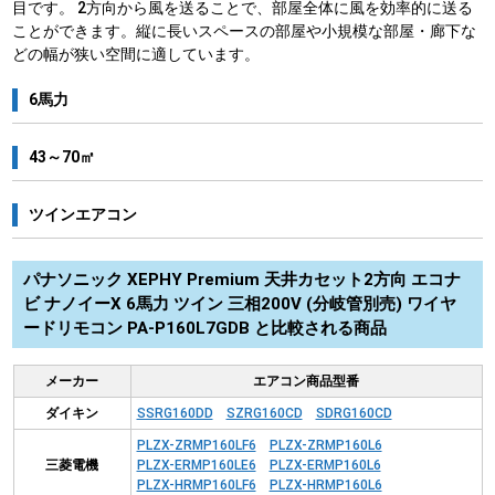
目です。 2方向から風を送ることで、部屋全体に風を効率的に送る
ことができます。縦に長いスペースの部屋や小規模な部屋・廊下な
どの幅が狭い空間に適しています。
6馬力
43～70㎡
ツインエアコン
パナソニック XEPHY Premium 天井カセット2方向 エコナ
ビ ナノイーX 6馬力 ツイン 三相200V (分岐管別売) ワイヤ
ードリモコン PA-P160L7GDB と比較される商品
メーカー
エアコン商品型番
ダイキン
SSRG160DD
SZRG160CD
SDRG160CD
PLZX-ZRMP160LF6
PLZX-ZRMP160L6
三菱電機
PLZX-ERMP160LE6
PLZX-ERMP160L6
PLZX-HRMP160LF6
PLZX-HRMP160L6