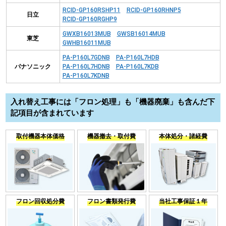
RCID-GP160RSHP11
RCID-GP160RHNP5
日立
RCID-GP160RGHP9
GWXB16013MUB
GWSB16014MUB
東芝
GWHB16011MUB
PA-P160L7GDNB
PA-P160L7HDB
パナソニック
PA-P160L7HDNB
PA-P160L7KDB
PA-P160L7KDNB
入れ替え工事には「フロン処理」も「機器廃棄」も含んだ下
記項目が含まれています
取付機器本体価格
機器撤去・取付費
本体処分・諸経費
フロン回収処分費
フロン書類発行費
当社工事保証１年