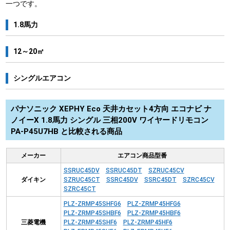
一つです。
1.8馬力
12～20㎡
シングルエアコン
パナソニック XEPHY Eco 天井カセット4方向 エコナビ ナ
ノイーX 1.8馬力 シングル 三相200V ワイヤードリモコン
PA-P45U7HB と比較される商品
メーカー
エアコン商品型番
SSRUC45DV
SSRUC45DT
SZRUC45CV
ダイキン
SZRUC45CT
SSRC45DV
SSRC45DT
SZRC45CV
SZRC45CT
PLZ-ZRMP45SHFG6
PLZ-ZRMP45HFG6
PLZ-ZRMP45SHBF6
PLZ-ZRMP45HBF6
三菱電機
PLZ-ZRMP45SHF6
PLZ-ZRMP45HF6