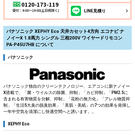
0120-173-119
受付：9:00～19:00(土日祝除く)
LINE
見積り
パナソニック XEPHY Eco 天井カセット4方向 エコナビ ナ
ノイーX 1.8馬力 シングル 三相200V ワイヤードリモコン
PA-P45U7HB について
パナソニック
パナソニック独自のクリーンテクノロジー、エアコンに新ナノイー
X搭載で、「菌・ウイルスの除菌、抑制」「カビ抑制」「PM2.5に
含まれる有害物質を分解、抑制」「花粉の無力化」「アレル物質抑
制」「生活5大臭の脱臭効果」「美肌・美紙」の7つの効果を発揮し
一年中空気を清潔にし快適空間へと誘います。。
XEPHY Eco