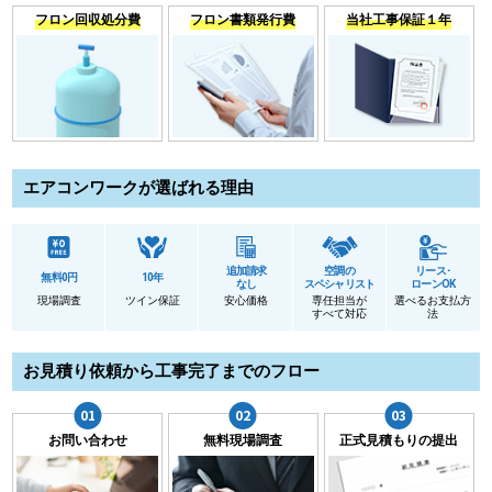
フロン回収処分費
フロン書類発行費
当社工事保証１年
エアコンワークが選ばれる理由
追加請求
空調の
リース･
無料0円
10年
なし
スペシャリスト
ローンOK
現場調査
ツイン保証
安心価格
専任担当が
選べるお支払方
すべて対応
法
お見積り依頼から工事完了までのフロー
お問い合わせ
無料現場調査
正式見積もりの提出