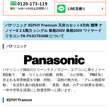
0120-173-119
受付：9:00～19:00(土日祝除く)
LINE
見積り
パナソニック XEPHY Premium 天井カセット4方向 標準 ナ
ノイーX 2.5馬力 シングル 単相200V 単相200V ワイヤード
リモコン PA-P63U7SGNB について
パナソニック
パナソニック独自のクリーンテクノロジー、エアコンに新ナノイー
X搭載で、「菌・ウイルスの除菌、抑制」「カビ抑制」「PM2.5に
含まれる有害物質を分解、抑制」「花粉の無力化」「アレル物質抑
制」「生活5大臭の脱臭効果」「美肌・美紙」の7つの効果を発揮し
一年中空気を清潔にし快適空間へと誘います。。
XEPHY Premium