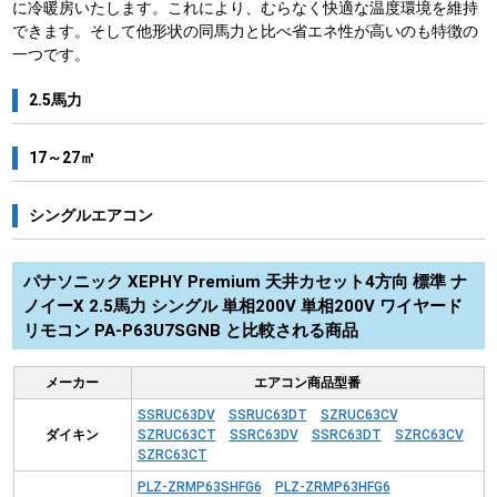
に冷暖房いたします。これにより、むらなく快適な温度環境を維持
できます。そして他形状の同馬力と比べ省エネ性が高いのも特徴の
一つです。
2.5馬力
17～27㎡
シングルエアコン
パナソニック XEPHY Premium 天井カセット4方向 標準 ナ
ノイーX 2.5馬力 シングル 単相200V 単相200V ワイヤード
リモコン PA-P63U7SGNB と比較される商品
メーカー
エアコン商品型番
SSRUC63DV
SSRUC63DT
SZRUC63CV
ダイキン
SZRUC63CT
SSRC63DV
SSRC63DT
SZRC63CV
SZRC63CT
PLZ-ZRMP63SHFG6
PLZ-ZRMP63HFG6