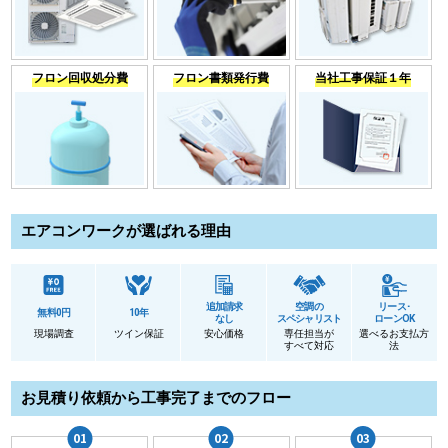
フロン回収処分費
フロン書類発行費
当社工事保証１年
エアコンワークが選ばれる理由
追加請求
空調の
リース･
無料0円
10年
なし
スペシャリスト
ローンOK
現場調査
ツイン保証
安心価格
専任担当が
選べるお支払方
すべて対応
法
お見積り依頼から工事完了までのフロー