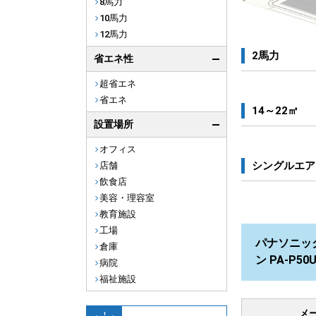
8馬力
10馬力
12馬力
2馬力
省エネ性
超省エネ
省エネ
14～22㎡
設置場所
オフィス
シングルエア
店舗
飲食店
美容・理容室
教育施設
工場
パナソニック
倉庫
ン PA-P5
病院
福祉施設
メ