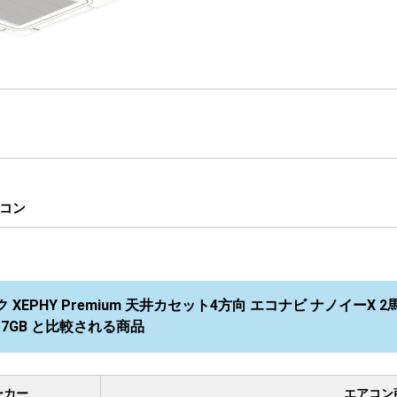
コン
 XEPHY Premium 天井カセット4方向 エコナビ ナノイーX 
0U7GB と比較される商品
ーカー
エアコン