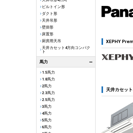
ビルトイン形
ダクト形
天井吊形
壁掛形
床置形
厨房用天吊
XEPHY Pre
天井カセット4方向コンパク
ト
馬力
1.5馬力
1.8馬力
2馬力
天井カセット
2.3馬力
2.5馬力
3馬力
4馬力
5馬力
6馬力