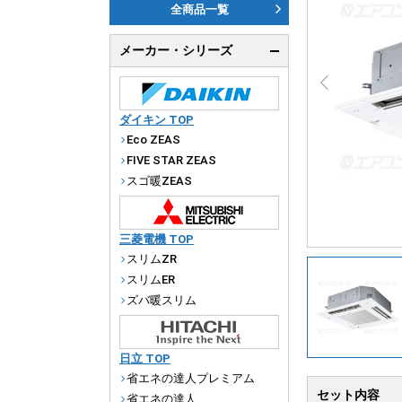
ダ
全商品一覧
天
メーカー・シリーズ
厨
ダイキン TOP
Eco ZEAS
FIVE STAR ZEAS
スゴ暖ZEAS
三菱電機 TOP
スリムZR
スリムER
ズバ暖スリム
日立 TOP
省エネの達人プレミアム
セット内容
省エネの達人