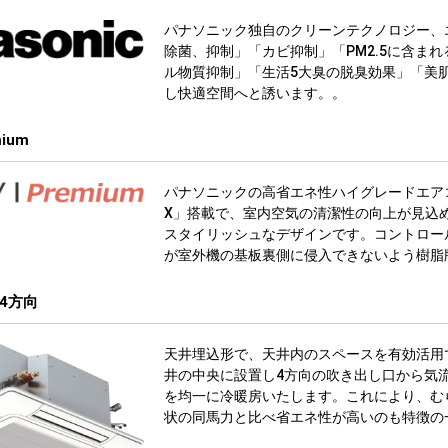
パナソニック独自のクリーンテクノロジー、
除菌、抑制」「カビ抑制」「PM2.5に含ま
ル物質抑制」「生活5大臭の脱臭効果」「美
し快適空間へと誘います。。
mium
パナソニックの高省エネ性ハイグレードエア
X」搭載で、室内空気の清潔性の向上が見込
スタイリッシュなデザインです。コントロー
が室外機の基板裏側に侵入できないよう樹脂
4方向
天井埋込形で、天井内のスペースを有効活用
井の中央に設置し4方向の吹き出し口から気
を均一に冷暖房いたします。これにより、む
状の同馬力と比べ省エネ性が高いのも特徴の