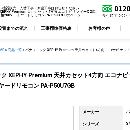
0120
ン機器販売・入替工事・新設工事はお任せください
EPHY Premium 天井カセット4方向 エコナビ ナノイーX 2馬
相200V ワイヤードリモコン PA-P50U7GBのページ
受付時間 9:00～
設置までの流れ
工事標準価格表
お客様の声
ME
»
商品一覧
»
パナソニック XEPHY Premium 天井カセット4方向 エコナビ ナノ
アコン形状から選ぶ
省エネ性から選ぶ
 XEPHY Premium 天井カセット4方向 エコナビ
井カセット
4方向
標準エアコン
井カセット
2方向
超省エネエアコン
イヤードリモコン PA-P50U7GB
井カセット
1方向
井吊り形
掛け形
メーカー
パ
置き形
シリーズ
X
ルトイン形