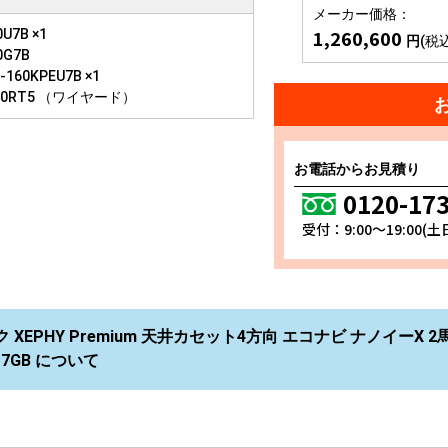
メーカー価格：
1,260,600
U7B ×1
円
(税
0G7B
160KPEU7B ×1
10RT5 （ワイヤード）
お電話からお見積り
0120-17
受付：9:00～19:00(
 XEPHY Premium 天井カセット4方向 エコナビ ナノイーX 
0U7GB について