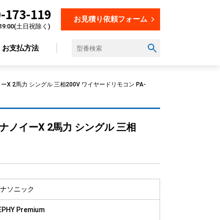
-173-119
お見積り依頼フォーム
19:00(土日祝除く)
お支払方法
イーX 2馬力 シングル 三相200V ワイヤードリモコン PA-
設置場所から選ぶ
 ナノイーX 2馬力 シングル 三相
オフィス
店舗
飲食店
美容・理容室
教育施設
ナソニック
工場
EPHY Premium
倉庫