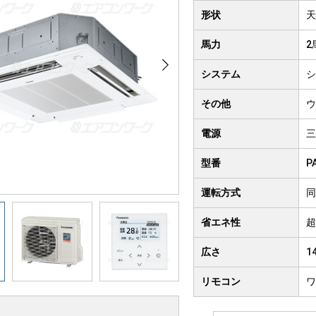
クト形
形状
天
井吊り形
4方向
馬力
2
房用
システム
シ
その他
ウ
電源
三
型番
P
運転方式
同
省エネ性
超
広さ
1
リモコン
ワ