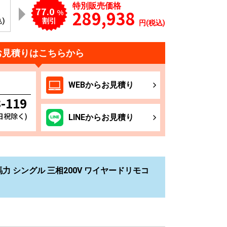
特別販売価格
77.0
289,938
%
込)
割引
円(税込)
お見積りはこちらから
WEB
からお
見積り
3-119
土日祝除く)
LINE
からお
見積り
2馬力 シングル 三相200V ワイヤードリモコ