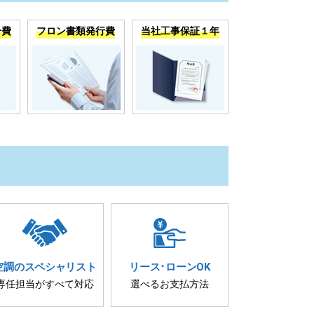
分費
フロン書類発行費
当社工事保証１年
空調の
スペシャリスト
リース･
ローンOK
専任担当が
すべて対応
選べるお支払方法