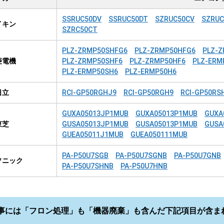
SSRUC50DV
SSRUC50DT
SZRUC50CV
SZRUC
イキン
SZRC50CT
PLZ-ZRMP50SHFG6
PLZ-ZRMP50HFG6
PLZ-
菱電機
PLZ-ZRMP50SHF6
PLZ-ZRMP50HF6
PLZ-ERM
PLZ-ERMP50SH6
PLZ-ERMP50H6
日立
RCI-GP50RGHJ9
RCI-GP50RGH9
RCI-GP50RS
GUXA05013JP1MUB
GUXA05013P1MUB
GUXA
東芝
GUSA05013JP1MUB
GUSA05013P1MUB
GUSA
GUEA05011J1MUB
GUEA050111MUB
PA-P50U7SGB
PA-P50U7SGNB
PA-P50U7GNB
ソニック
PA-P50U7SHNB
PA-P50U7HNB
事には「フロン処理」も「機器廃棄」も含んだ下記項目が含ま