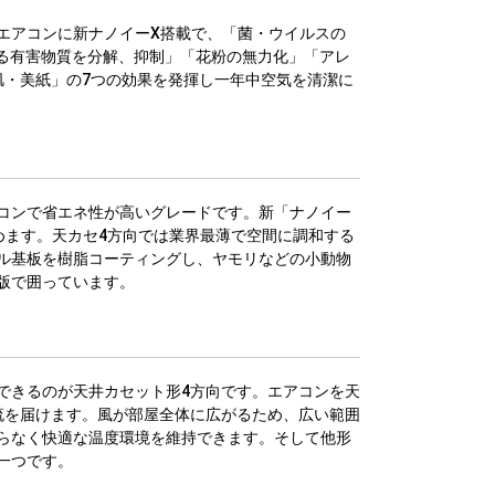
エアコンに新ナノイーX搭載で、「菌・ウイルスの
れる有害物質を分解、抑制」「花粉の無力化」「アレ
肌・美紙」の7つの効果を発揮し一年中空気を清潔に
コンで省エネ性が高いグレードです。新「ナノイー
めます。天カセ4方向では業界最薄で空間に調和する
ル基板を樹脂コーティングし、ヤモリなどの小動物
版で囲っています。
できるのが天井カセット形4方向です。エアコンを天
流を届けます。風が部屋全体に広がるため、広い範囲
らなく快適な温度環境を維持できます。そして他形
一つです。