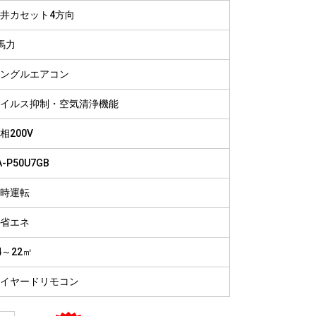
病院
井カセット4方向
福祉施設
馬力
ングルエアコン
イルス抑制・空気清浄機能
相200V
A-P50U7GB
時運転
省エネ
4～22㎡
イヤードリモコン