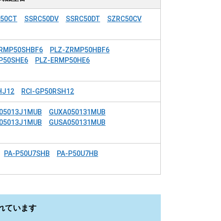
50CT
SSRC50DV
SSRC50DT
SZRC50CV
ZRMP50SHBF6
PLZ-ZRMP50HBF6
P50SHE6
PLZ-ERMP50HE6
HJ12
RCI-GP50RSH12
05013J1MUB
GUXA050131MUB
05013J1MUB
GUSA050131MUB
PA-P50U7SHB
PA-P50U7HB
れています