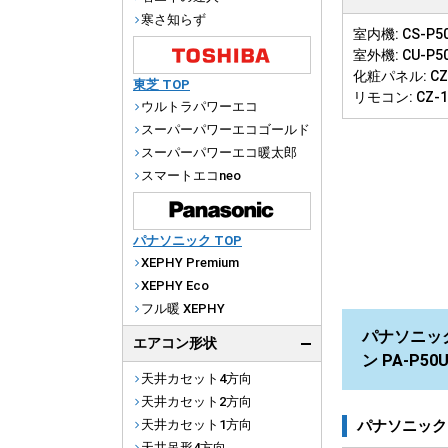
寒さ知らず
室内機: CS-P50
室外機: CU-P5
化粧パネル: CZ-
東芝 TOP
リモコン: CZ-
ウルトラパワーエコ
スーパーパワーエコゴールド
スーパーパワーエコ暖太郎
スマートエコneo
パナソニック TOP
XEPHY Premium
XEPHY Eco
フル暖 XEPHY
パナソニック
エアコン形状
ン PA-P5
天井カセット4方向
天井カセット2方向
パナソニック
天井カセット1方向
天井吊形4方向