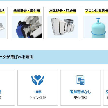
価格
機器撤去・取付費
本体処分・諸経費
フロン回収処
ークが選ばれる理由
円
10年
追加請求
なし
査
ツイン保証
安心価格