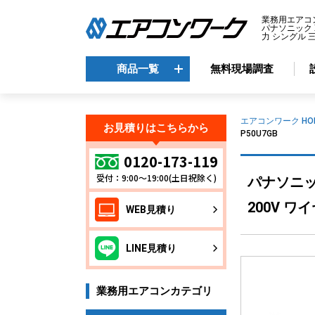
業務用エアコ
パナソニック X
力 シングル 三
商品一覧
無料現場調査
商品一覧
エアコンワーク HO
お見積りはこちらから
P50U7GB
メーカーから選ぶ
エ
0120-173-119
受付：9:00～19:00(土日祝除く)
パナソニック
天
ダイキン
天
三菱電機
200V ワ
WEB見積り
天
日立
天
東芝
LINE見積り
壁
パナソニック
床
業務用エアコンカテゴリ
ビ